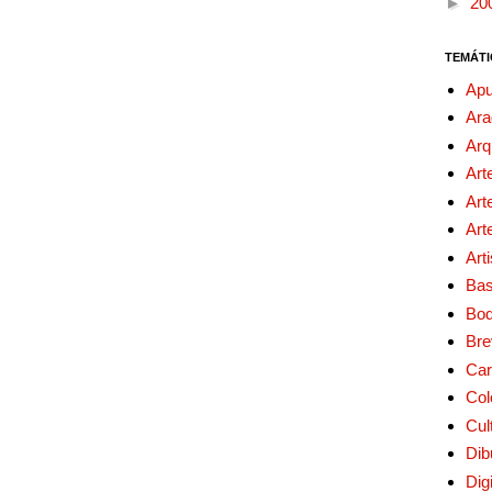
►
20
TEMÁTI
Apu
Ara
Arq
Art
Art
Art
Art
Bas
Bo
Bre
Car
Col
Cul
Dib
Digi