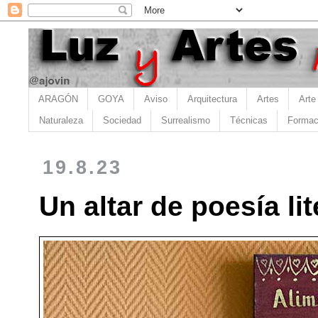
ARAGÓN
GOYA
Aviso
Arquitectura
Artes
Arte
Naturaleza
Sociedad
Surrealismo
Técnicas
Formac
19.8.23
Un altar de poesía lit