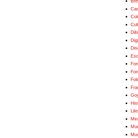
Bre
Car
Col
Cul
Dib
Digi
Dis
Esc
For
Fo
Fot
Fra
Go
His
Lit
Mir
Mur
Mu