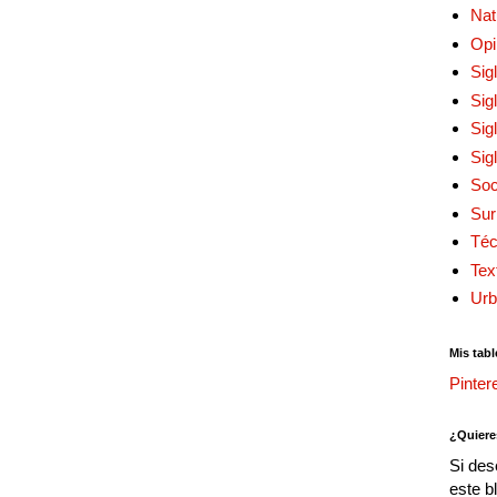
Nat
Opi
Sig
Sig
Sig
Sig
Soc
Sur
Téc
Tex
Urb
Mis tabl
Pinter
¿Quiere
Si des
este b