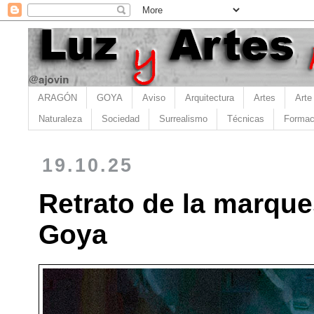
ARAGÓN
GOYA
Aviso
Arquitectura
Artes
Arte
Naturaleza
Sociedad
Surrealismo
Técnicas
Formac
19.10.25
Retrato de la marqu
Goya