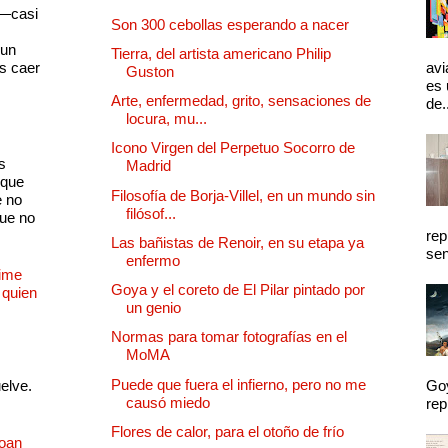
 —casi
Son 300 cebollas esperando a nacer
s
 un
Tierra, del artista americano Philip
as caer
avi
Guston
es 
Arte, enfermedad, grito, sensaciones de
de.
locura, mu...
Icono Virgen del Perpetuo Socorro de
s
Madrid
 que
Filosofía de Borja-Villel, en un mundo sin
e no
filósof...
que no
rep
Las bañistas de Renoir, en su etapa ya
sen
enfermo
Dime
Goya y el coreto de El Pilar pintado por
 quien
un genio
Normas para tomar fotografías en el
MoMA
Puede que fuera el infierno, pero no me
uelve.
Goy
causó miedo
rep
Flores de calor, para el otoño de frío
Joan