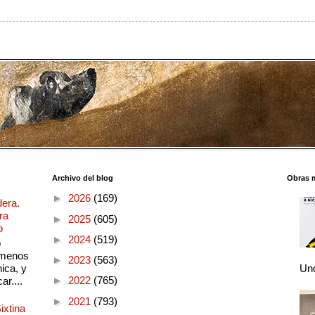
Archivo del blog
Obras 
►
2026
(169)
dera.
ra
►
2025
(605)
o
►
2024
(519)
o
 menos
►
2023
(563)
ica, y
Und
►
2022
(765)
ar....
►
2021
(793)
ixtina