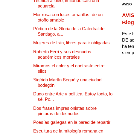
Técnica al oleo, imitando casi una
AVISO
acuarela
Flor rosa con luces amarillas, de un
AVIS
otoño amable
Blog
Pórtico de la Gloria de la Catedral de
Este b
Santiago, a...
DE ac
Mujeres de Irán, libres para ir obligadas
ha ten
Roberto Ferri y sus desnudos
siempr
académicos mortales
Miramos el color y el contraste entre
ellos
Sigfrido Martín Begué y una ciudad
bodegón
Dudo entre Arte y política. Estoy tonto, lo
sé. Po...
Dos frases impresionistas sobre
pinturas de desnudos
Poesías gallegas en la pared de repartir
Escultura de la mitología romana en