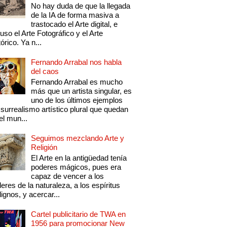
No hay duda de que la llegada
de la IA de forma masiva a
trastocado el Arte digital, e
luso el Arte Fotográfico y el Arte
tórico. Ya n...
Fernando Arrabal nos habla
del caos
Fernando Arrabal es mucho
más que un artista singular, es
uno de los últimos ejemplos
 surrealismo artístico plural que quedan
el mun...
Seguimos mezclando Arte y
Religión
El Arte en la antigüedad tenía
poderes mágicos, pues era
capaz de vencer a los
eres de la naturaleza, a los espíritus
ignos, y acercar...
Cartel publicitario de TWA en
1956 para promocionar New