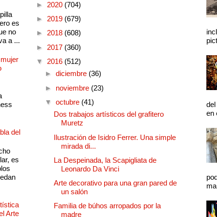
►
2020
(704)
illa
►
2019
(679)
pero es
ue no
inc
►
2018
(608)
a a ...
pic
►
2017
(360)
 mujer
▼
2016
(512)
o
►
diciembre
(36)
►
noviembre
(23)
a
▼
octubre
(41)
ness
del
en 
Dos trabajos artísticos del grafitero
Muretz
bla del
Ilustración de Isidro Ferrer. Una simple
mirada di...
cho
lar, es
La Despeinada, la Scapigliata de
plos
Leonardo Da Vinci
quedan
pod
Arte decorativo para una gran pared de
mal
un salón
ística
Familia de búhos arropados por la
el Arte
madre