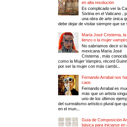
en alta resolución
Es complicado ver la Cap
Sixtina en el Vaticano , 
una obra de arte única q
debe dejar de visitar siempre que se v
María José Cristerna, la
lienzo o la mujer vampir
No sabríamos decir si la
mexicana María José
Cristerna , más conocid
como la Mujer Vampiro, récord Guin
por ser la mujer con más cambi...
Fernando Arrabal nos ha
caos
Fernando Arrabal es mu
más que un artista singu
uno de los últimos ejem
del surrealismo artístico plural que 
en el mun...
Guía de Composición Art
básica para iniciarse en 