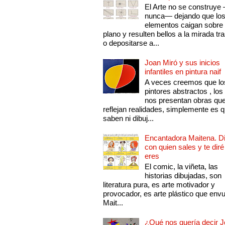
El Arte no se construye
nunca— dejando que lo
elementos caigan sobre
plano y resulten bellos a la mirada tr
o depositarse a...
Joan Miró y sus inicios
infantiles en pintura naif
A veces creemos que lo
pintores abstractos , los
nos presentan obras qu
reflejan realidades, simplemente es 
saben ni dibuj...
Encantadora Maitena. 
con quien sales y te diré
eres
El comic, la viñeta, las
historias dibujadas, son
literatura pura, es arte motivador y
provocador, es arte plástico que env
Mait...
¿Qué nos quería decir 