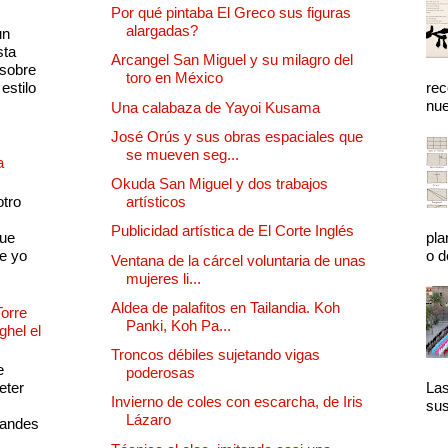
Por qué pintaba El Greco sus figuras
alargadas?
un
sta
Arcangel San Miguel y su milagro del
 sobre
toro en México
estilo
rec
nue
Una calabaza de Yayoi Kusama
José Orús y sus obras espaciales que
se mueven seg...
a
Okuda San Miguel y dos trabajos
otro
artísticos
Publicidad artística de El Corte Inglés
que
pla
e yo
o d
Ventana de la cárcel voluntaria de unas
mujeres li...
Aldea de palafitos en Tailandia. Koh
Torre
Panki, Koh Pa...
ghel el
Troncos débiles sujetando vigas
e
poderosas
eter
Las
Invierno de coles con escarcha, de Iris
sus
Lázaro
randes