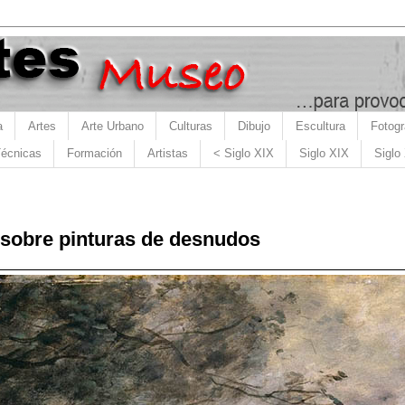
a
Artes
Arte Urbano
Culturas
Dibujo
Escultura
Fotogr
écnicas
Formación
Artistas
< Siglo XIX
Siglo XIX
Siglo
 sobre pinturas de desnudos