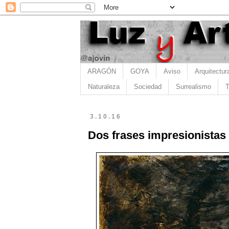
ARAGÓN
GOYA
Aviso
Arquitectur
Naturaleza
Sociedad
Surrealismo
T
3.10.16
Dos frases impresionistas