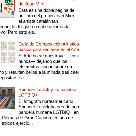
de Joan Miró
Esta es una doble página de
un libro del propio Joan Miró,
el artista catalán tan
onocido del que no cabe decir nada
vo. Pero este eje...
Guía de Composición Artística
básica para iniciarse en el Arte
El Arte no se construye —casi
nunca— dejando que los
elementos caigan sobre un
no y resulten bellos a la mirada tras caer
epositarse a...
Spencer Tunick y su bandera
LGTBIQ+
El fotógrafo norteamericano
Spencer Tunick ha creado una
bandera humana LGTBIQ+ en
 Palmas de Gran Canaria, en uno de
 típicos ejercic...