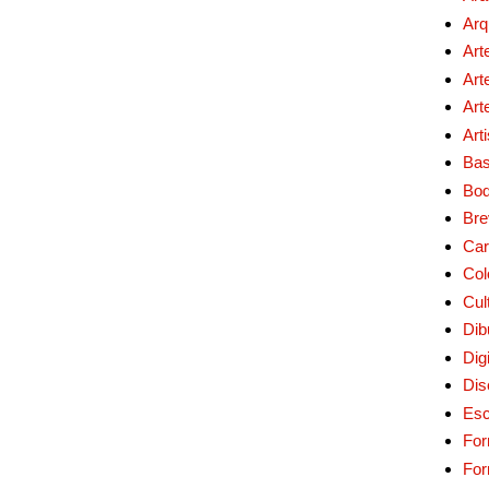
Arq
Art
Art
Art
Art
Bas
Bo
Bre
Car
Col
Cul
Dib
Digi
Dis
Esc
For
Fo