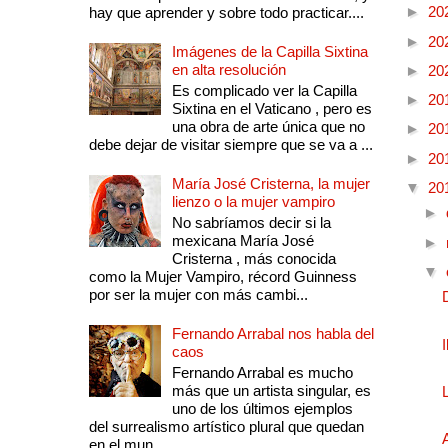
►
20
hay que aprender y sobre todo practicar....
►
20
Imágenes de la Capilla Sixtina
en alta resolución
►
20
Es complicado ver la Capilla
►
20
Sixtina en el Vaticano , pero es
una obra de arte única que no
►
20
debe dejar de visitar siempre que se va a ...
►
20
María José Cristerna, la mujer
▼
20
lienzo o la mujer vampiro
►
No sabríamos decir si la
mexicana María José
►
Cristerna , más conocida
▼
como la Mujer Vampiro, récord Guinness
por ser la mujer con más cambi...
Fernando Arrabal nos habla del
caos
Fernando Arrabal es mucho
más que un artista singular, es
uno de los últimos ejemplos
del surrealismo artístico plural que quedan
en el mun...