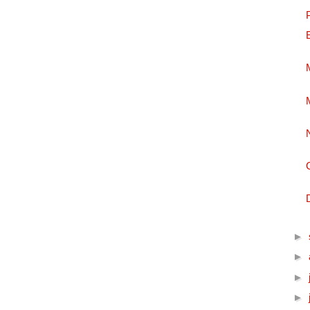
►
►
►
►