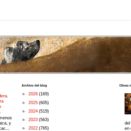
Archivo del blog
Obras 
►
2026
(169)
dera.
ra
►
2025
(605)
o
►
2024
(519)
o
 menos
►
2023
(563)
ica, y
del
►
2022
(765)
ar....
en 