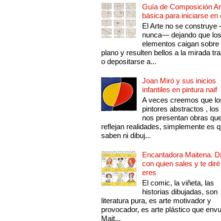
Guía de Composición Art
básica para iniciarse en 
El Arte no se construye
nunca— dejando que lo
elementos caigan sobre
plano y resulten bellos a la mirada tr
o depositarse a...
Joan Miró y sus inicios
infantiles en pintura naif
A veces creemos que lo
pintores abstractos , los
nos presentan obras qu
reflejan realidades, simplemente es 
saben ni dibuj...
Encantadora Maitena. 
con quien sales y te diré
eres
El comic, la viñeta, las
historias dibujadas, son
literatura pura, es arte motivador y
provocador, es arte plástico que env
Mait...