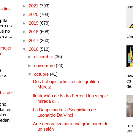
►
2021
(793)
ixtina
►
2020
(704)
illa
►
2019
(679)
pero es
ue no
►
2018
(608)
a a ...
Und
►
2017
(360)
 mujer
▼
2016
(512)
o
►
diciembre
(36)
►
noviembre
(23)
a
▼
octubre
(41)
ness
avi
es 
Dos trabajos artísticos del grafitero
de.
Muretz
bla del
Ilustración de Isidro Ferrer. Una simple
mirada di...
cho
lar, es
La Despeinada, la Scapigliata de
plos
Leonardo Da Vinci
quedan
Arte decorativo para una gran pared de
rep
un salón
sen