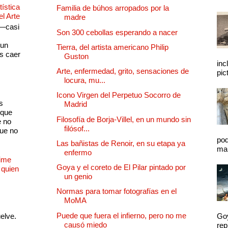
ística
Familia de búhos arropados por la
el Arte
madre
 —casi
Son 300 cebollas esperando a nacer
s
 un
Tierra, del artista americano Philip
as caer
Guston
inc
Arte, enfermedad, grito, sensaciones de
pic
locura, mu...
Icono Virgen del Perpetuo Socorro de
s
Madrid
 que
Filosofía de Borja-Villel, en un mundo sin
e no
filósof...
que no
pod
Las bañistas de Renoir, en su etapa ya
mal
enfermo
Dime
Goya y el coreto de El Pilar pintado por
 quien
un genio
Normas para tomar fotografías en el
MoMA
Puede que fuera el infierno, pero no me
uelve.
Goy
causó miedo
rep