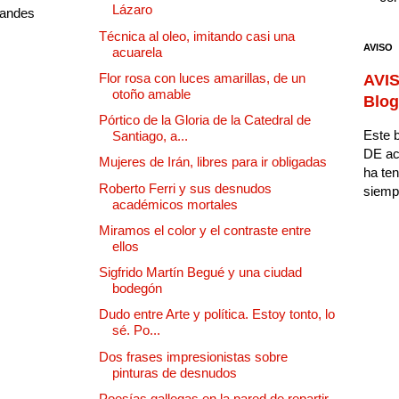
Lázaro
randes
Técnica al oleo, imitando casi una
AVISO
acuarela
Flor rosa con luces amarillas, de un
AVIS
otoño amable
Blog
Pórtico de la Gloria de la Catedral de
Este b
Santiago, a...
DE ac
Mujeres de Irán, libres para ir obligadas
ha ten
Roberto Ferri y sus desnudos
siempr
académicos mortales
Miramos el color y el contraste entre
ellos
Sigfrido Martín Begué y una ciudad
bodegón
Dudo entre Arte y política. Estoy tonto, lo
sé. Po...
Dos frases impresionistas sobre
pinturas de desnudos
Poesías gallegas en la pared de repartir