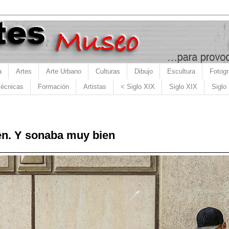
a
Artes
Arte Urbano
Culturas
Dibujo
Escultura
Fotogr
écnicas
Formación
Artistas
< Siglo XIX
Siglo XIX
Siglo
en. Y sonaba muy bien