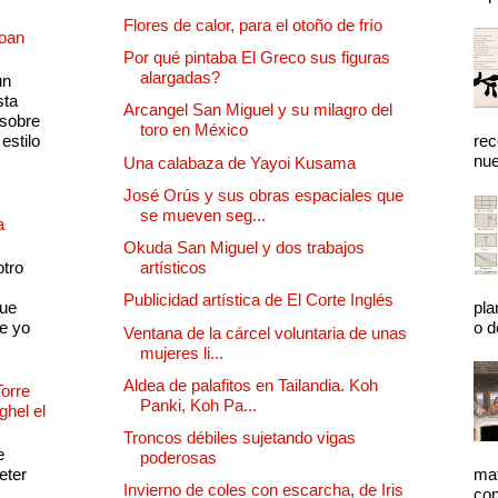
Flores de calor, para el otoño de frío
Joan
Por qué pintaba El Greco sus figuras
alargadas?
un
sta
Arcangel San Miguel y su milagro del
 sobre
toro en México
estilo
rec
nue
Una calabaza de Yayoi Kusama
José Orús y sus obras espaciales que
se mueven seg...
a
Okuda San Miguel y dos trabajos
otro
artísticos
Publicidad artística de El Corte Inglés
que
pla
e yo
o d
Ventana de la cárcel voluntaria de unas
mujeres li...
Aldea de palafitos en Tailandia. Koh
Torre
Panki, Koh Pa...
ghel el
Troncos débiles sujetando vigas
e
poderosas
eter
mat
Invierno de coles con escarcha, de Iris
con