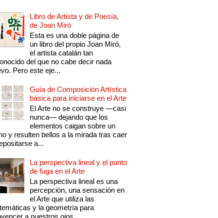
Libro de Artista y de Poesía,
de Joan Miró
Esta es una doble página de
un libro del propio Joan Miró,
el artista catalán tan
onocido del que no cabe decir nada
vo. Pero este eje...
Guía de Composición Artística
básica para iniciarse en el Arte
El Arte no se construye —casi
nunca— dejando que los
elementos caigan sobre un
no y resulten bellos a la mirada tras caer
epositarse a...
La perspectiva lineal y el punto
de fuga en el Arte
La perspectiva lineal es una
percepción, una sensación en
el Arte que utiliza las
emáticas y la geometría para
vencer a nuestros ojos...