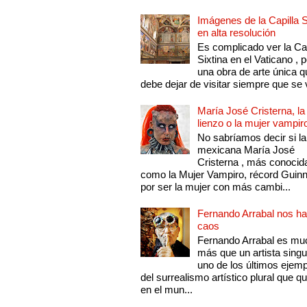
Imágenes de la Capilla S
en alta resolución
Es complicado ver la Cap
Sixtina en el Vaticano , 
una obra de arte única q
debe dejar de visitar siempre que se v
María José Cristerna, la
lienzo o la mujer vampir
No sabríamos decir si la
mexicana María José
Cristerna , más conocid
como la Mujer Vampiro, récord Guin
por ser la mujer con más cambi...
Fernando Arrabal nos ha
caos
Fernando Arrabal es mu
más que un artista singu
uno de los últimos ejem
del surrealismo artístico plural que 
en el mun...