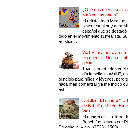
¿Qué nos quería decir 
Miró en sus obras?
El artista Joan Miró fue 
pintor, escultor y cerami
español que se destacó
todo en el movimiento surrealista. Su 
artístico...
Wall-E, una maravillosa
experiencia. Una películ
genial.
Tuve la suerte de ver el 
día la película Wall-E, en
principio para niños y jóvenes, pero 
nada más comenzar ya me indicó qu
est...
Detalles del cuadro "La 
de Babel" de Pieter Brue
Viejo
El cuadro de “La Torre d
Babel” fue pintado por Pi
Brueghel el Viejo , (1525 - 1569)