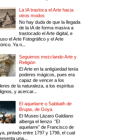
La IA trastoca el Arte hacia
otros modos
No hay duda de que la llegada
de la IA de forma masiva a
trastocado el Arte digital, e
luso el Arte Fotográfico y el Arte
tórico. Ya n...
Seguimos mezclando Arte y
Religión
El Arte en la antigüedad tenía
poderes mágicos, pues era
capaz de vencer a los
eres de la naturaleza, a los espíritus
ignos, y acercar...
El aquelarre o Sabbath de
Brujas, de Goya
El Museo Lázaro Galdiano
alberga el lienzo "El
aquelarre" de Francisco de
a, pintado entre 1797 y 1798, el cual
resenta una...