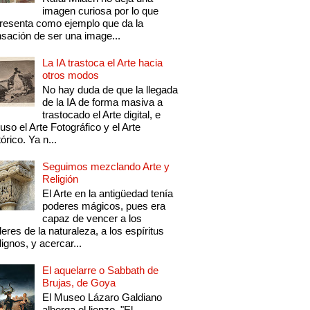
imagen curiosa por lo que
resenta como ejemplo que da la
sación de ser una image...
La IA trastoca el Arte hacia
otros modos
No hay duda de que la llegada
de la IA de forma masiva a
trastocado el Arte digital, e
luso el Arte Fotográfico y el Arte
tórico. Ya n...
Seguimos mezclando Arte y
Religión
El Arte en la antigüedad tenía
poderes mágicos, pues era
capaz de vencer a los
eres de la naturaleza, a los espíritus
ignos, y acercar...
El aquelarre o Sabbath de
Brujas, de Goya
El Museo Lázaro Galdiano
alberga el lienzo "El