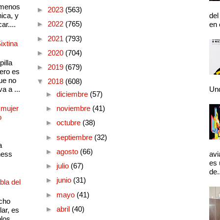
 menos
►
2023
(563)
ica, y
del
►
2022
(765)
ar....
en 
►
2021
(793)
ixtina
►
2020
(704)
illa
►
2019
(679)
pero es
ue no
▼
2018
(608)
a a ...
Und
►
diciembre
(57)
 mujer
►
noviembre
(41)
o
►
octubre
(38)
►
septiembre
(32)
a
►
agosto
(66)
ness
avi
es 
►
julio
(67)
de.
►
junio
(31)
bla del
►
mayo
(41)
cho
►
abril
(40)
lar, es
plos