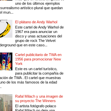
uno de los últimos ejemplos
 surrealismo artístico plural que quedan
el mun...
El plátano de Andy Warhol
Este cartel de Andy Warhol de
1967 era para anunciar un
disco y unas actuaciones del
grupo de rock The Velvet
erground que en este caso...
Cartel publicitario de TWA en
1956 para promocionar New
York
Este es un cartel turístico,
para publicitar la compañía de
ación de TWA . El cartel que muestras
uno de los más famosos de la edad
..
Rafal Milach y una imagen de
su proyecto The Winners
El artista fotógrafo polaco
Rafal Milach no deja una