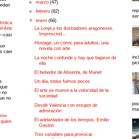
►
marzo
(47)
quedan
rep
►
febrero
(82)
sen
▼
enero
(66)
ística
el Arte
La Lonja y los ilustradores aragoneses.
Imprescind...
 —casi
s
Hostage, un cómic para adultos, una
 un
novela con arte
as caer
inc
La noche confunde y hay que bajarse de
pic
ella
El bebedor de Absenta, de Manet
s
Un día, todos fuimos peces
 que
El arte se mueve a la velocidad de la
e no
sociedad
que no
pod
Desde Valencia con estupor de
mal
admiración
Dime
El adelantador de los tiempos. Emilio
 quien
Gastón
Tres variables para provocar