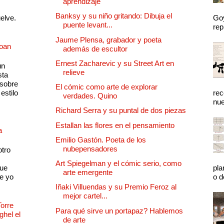
aprendizaje
Banksy y su niño gritando: Dibuja el
uelve.
Goy
puente levant...
rep
Jaume Plensa, grabador y poeta
Joan
además de escultor
Ernest Zacharevic y su Street Art en
un
relieve
sta
 sobre
El cómic como arte de explorar
estilo
rec
verdades. Quino
nue
Richard Serra y su puntal de dos piezas
Estallan las flores en el pensamiento
a
Emilio Gastón. Poeta de los
nubepensadores
otro
Art Spiegelman y el cómic serio, como
que
pla
arte emergente
e yo
o d
Iñaki Villuendas y su Premio Feroz al
mejor cartel...
Torre
Para qué sirve un portapaz? Hablemos
ghel el
de arte