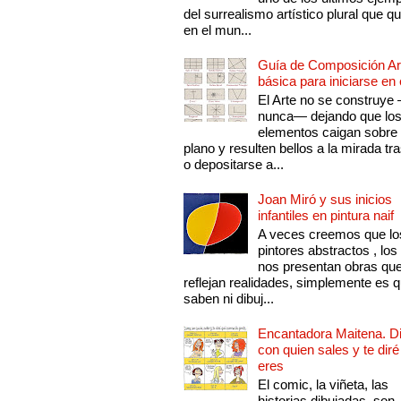
del surrealismo artístico plural que 
en el mun...
Guía de Composición Art
básica para iniciarse en 
El Arte no se construye
nunca— dejando que lo
elementos caigan sobre
plano y resulten bellos a la mirada tr
o depositarse a...
Joan Miró y sus inicios
infantiles en pintura naif
A veces creemos que lo
pintores abstractos , los
nos presentan obras qu
reflejan realidades, simplemente es 
saben ni dibuj...
Encantadora Maitena. 
con quien sales y te diré
eres
El comic, la viñeta, las
historias dibujadas, son