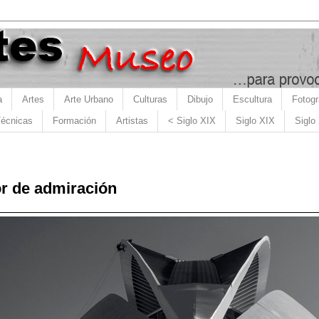
a
Artes
Arte Urbano
Culturas
Dibujo
Escultura
Fotogr
écnicas
Formación
Artistas
< Siglo XIX
Siglo XIX
Siglo
r de admiración