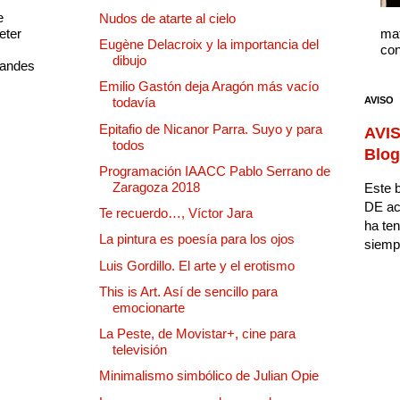
e
Nudos de atarte al cielo
eter
mat
Eugène Delacroix y la importancia del
con
dibujo
randes
Emilio Gastón deja Aragón más vacío
AVISO
todavía
Epitafio de Nicanor Parra. Suyo y para
AVIS
todos
Blog
Programación IAACC Pablo Serrano de
Zaragoza 2018
Este b
DE ac
Te recuerdo…, Víctor Jara
ha ten
La pintura es poesía para los ojos
siempr
Luis Gordillo. El arte y el erotismo
This is Art. Así de sencillo para
emocionarte
La Peste, de Movistar+, cine para
televisión
Minimalismo simbólico de Julian Opie