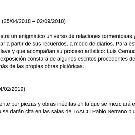
. (25/04/2018 – 02/09/2018)
tra un enigmático universo de relaciones tormentosas y v
ear a partir de sus recuerdos, a modo de diarios. Para es
n clave y que acompañan su proceso artístico: Luis Cer
xposición constará de algunos escritos procedentes de l
más de las propias obras pictóricas.
04/02/2019)
te por piezas y obras inéditas en la que se mezclará es
to se darán cita en las salas del IAACC Pablo Serrano b