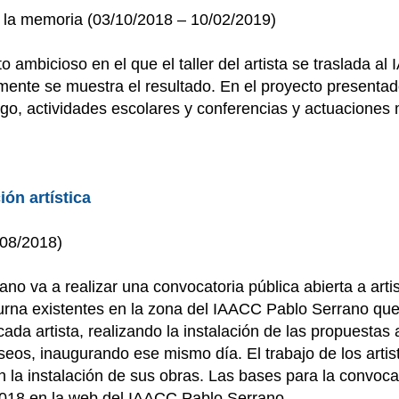
e la memoria (03/10/2018 – 10/02/2019)
o ambicioso en el que el taller del artista se traslada a
lmente se muestra el resultado. En el proyecto presenta
ogo, actividades escolares y conferencias y actuaciones m
ón artística
/08/2018)
o va a realizar una convocatoria pública abierta a artis
s-urna existentes en la zona del IAACC Pablo Serrano qu
a artista, realizando la instalación de las propuestas ar
eos, inaugurando ese mismo día. El trabajo de los artista
n la instalación de sus obras. Las bases para la convoca
018 en la web del IAACC Pablo Serrano.