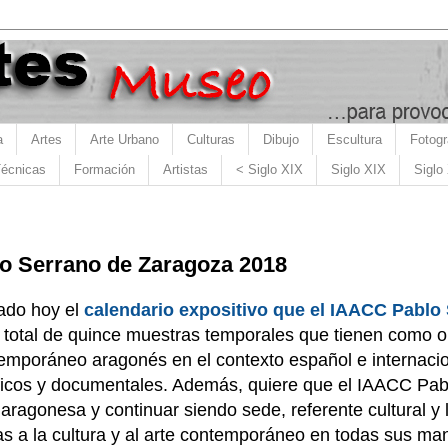
a
Artes
Arte Urbano
Culturas
Dibujo
Escultura
Fotogr
écnicas
Formación
Artistas
< Siglo XIX
Siglo XIX
Siglo
 Serrano de Zaragoza 2018
ado hoy el
calendario expositivo que el IAACC Pablo
total de quince muestras temporales que tienen como obj
temporáneo aragonés en el contexto español e internacio
icos y documentales. Además, quiere que el IAACC Pabl
a aragonesa y continuar siendo sede, referente cultural y
as a la cultura y al arte contemporáneo en todas sus man