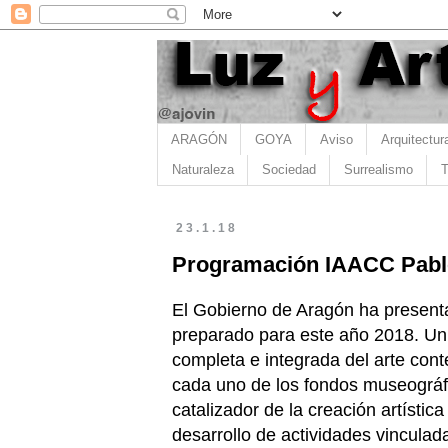
ARAGÓN
GOYA
Aviso
Arquitectur
Naturaleza
Sociedad
Surrealismo
T
23.1.18
Programación IAACC Pablo
El Gobierno de Aragón ha present
preparado para este año 2018. Un 
completa e integrada del arte con
cada uno de los fondos museográf
catalizador de la creación artístic
desarrollo de actividades vinculad