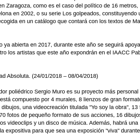
en Zaragoza, como es el caso del político de 16 metros, 
ona en 2002, o su serie Los golpeados, constituyendo un
ecogida en un catálogo que contará con los textos de Ma
jo ya abierta en 2017, durante este año se seguirá apoy
ro los artistas que este año expondrán en el IAACC Pab
dad Absoluta. (24/01/2018 – 08/04/2018)
dor poliédrico Sergio Muro es su proyecto más persona
 está compuesto por 4 murales, 8 lienzos de gran format
e dibujos, una videocreación titulada "Yo soy la obra", 1
0 fotos de pequeño formato de sus acciones, 16 dibujos, 
dos videoclips y un disco de música. Además, habrá una
la expositiva para que sea una exposición "viva" durant