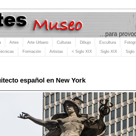
a
Artes
Arte Urbano
Culturas
Dibujo
Escultura
Fotogr
écnicas
Formación
Artistas
< Siglo XIX
Siglo XIX
Siglo
uitecto español en New York