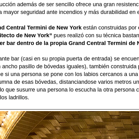
cción además de ser sencillo ofrece una gran resistenci
a mayor seguridad ante incendios y más durabilidad en e
nd Central Termini de New York
están construidas por 
itecto de New York”
pues realizó con su técnica bastan
ter bar dentro de la propia Grand Central Termini de
nte bar (casi en su propia puerta de entrada) se encuent
n ancho pasillo de bóvedas iguales), también construid
nde si una persona se pone con los labios cercanos a una
umna de esas bóvedas, distanciandose varios metros uno 
 lo que susurre una persona lo escucha la otra persona c
os ladrillos.