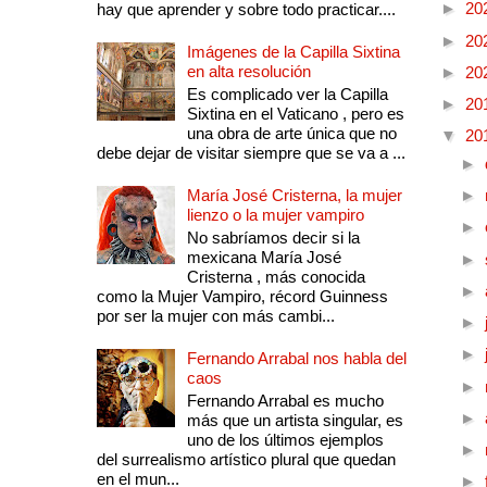
►
20
hay que aprender y sobre todo practicar....
►
20
Imágenes de la Capilla Sixtina
en alta resolución
►
20
Es complicado ver la Capilla
►
20
Sixtina en el Vaticano , pero es
una obra de arte única que no
▼
20
debe dejar de visitar siempre que se va a ...
►
María José Cristerna, la mujer
►
lienzo o la mujer vampiro
►
No sabríamos decir si la
mexicana María José
►
Cristerna , más conocida
►
como la Mujer Vampiro, récord Guinness
por ser la mujer con más cambi...
►
►
Fernando Arrabal nos habla del
caos
►
Fernando Arrabal es mucho
►
más que un artista singular, es
uno de los últimos ejemplos
►
del surrealismo artístico plural que quedan
en el mun...
►