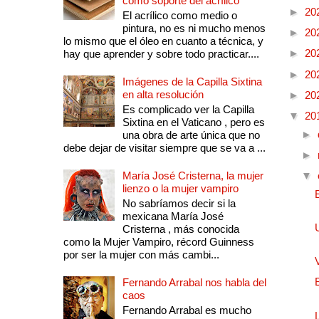
como soporte del acrílico
►
20
El acrílico como medio o
pintura, no es ni mucho menos
►
20
lo mismo que el óleo en cuanto a técnica, y
►
20
hay que aprender y sobre todo practicar....
►
20
Imágenes de la Capilla Sixtina
en alta resolución
►
20
Es complicado ver la Capilla
▼
20
Sixtina en el Vaticano , pero es
►
una obra de arte única que no
debe dejar de visitar siempre que se va a ...
►
María José Cristerna, la mujer
▼
lienzo o la mujer vampiro
No sabríamos decir si la
mexicana María José
Cristerna , más conocida
como la Mujer Vampiro, récord Guinness
por ser la mujer con más cambi...
Fernando Arrabal nos habla del
caos
Fernando Arrabal es mucho