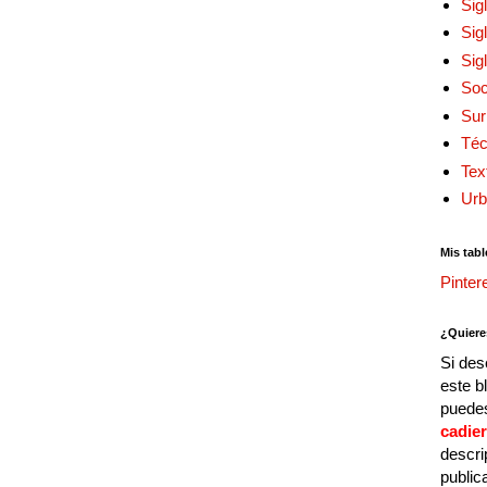
Sig
Sig
Sig
Soc
Sur
Téc
Tex
Urb
Mis tabl
Pinter
¿Quiere
Si des
este b
puedes
cadie
descri
public