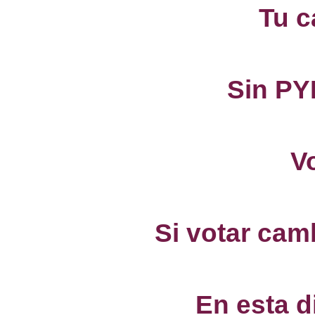
Tu c
Sin PY
V
Si votar camb
En esta d