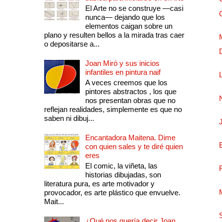
El Arte no se construye —casi
nunca— dejando que los
elementos caigan sobre un
plano y resulten bellos a la mirada tras caer
o depositarse a...
Joan Miró y sus inicios
infantiles en pintura naif
A veces creemos que los
pintores abstractos , los que
nos presentan obras que no
reflejan realidades, simplemente es que no
saben ni dibuj...
Encantadora Maitena. Dime
con quien sales y te diré quien
eres
El comic, la viñeta, las
historias dibujadas, son
literatura pura, es arte motivador y
provocador, es arte plástico que envuelve.
Mait...
¿Qué nos quería decir Joan