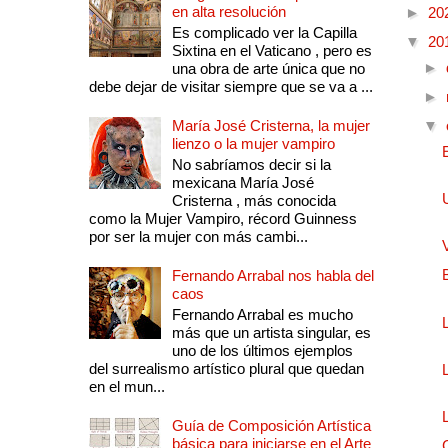
en alta resolución
►
20
Es complicado ver la Capilla
▼
20
Sixtina en el Vaticano , pero es
►
una obra de arte única que no
debe dejar de visitar siempre que se va a ...
►
María José Cristerna, la mujer
▼
lienzo o la mujer vampiro
No sabríamos decir si la
mexicana María José
Cristerna , más conocida
como la Mujer Vampiro, récord Guinness
por ser la mujer con más cambi...
Fernando Arrabal nos habla del
caos
Fernando Arrabal es mucho
más que un artista singular, es
uno de los últimos ejemplos
del surrealismo artístico plural que quedan
en el mun...
Guía de Composición Artística
básica para iniciarse en el Arte