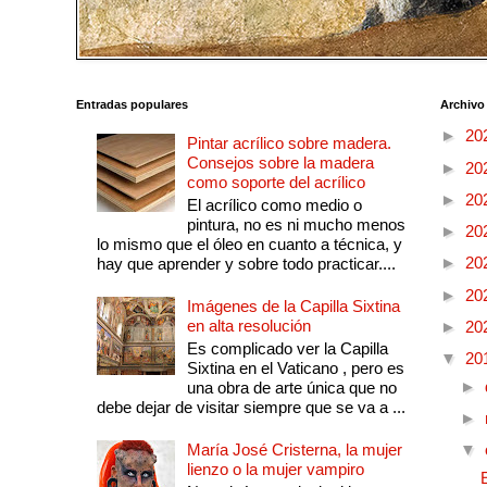
Entradas populares
Archivo
►
20
Pintar acrílico sobre madera.
Consejos sobre la madera
►
20
como soporte del acrílico
►
20
El acrílico como medio o
pintura, no es ni mucho menos
►
20
lo mismo que el óleo en cuanto a técnica, y
►
20
hay que aprender y sobre todo practicar....
►
20
Imágenes de la Capilla Sixtina
en alta resolución
►
20
Es complicado ver la Capilla
▼
20
Sixtina en el Vaticano , pero es
►
una obra de arte única que no
debe dejar de visitar siempre que se va a ...
►
María José Cristerna, la mujer
▼
lienzo o la mujer vampiro