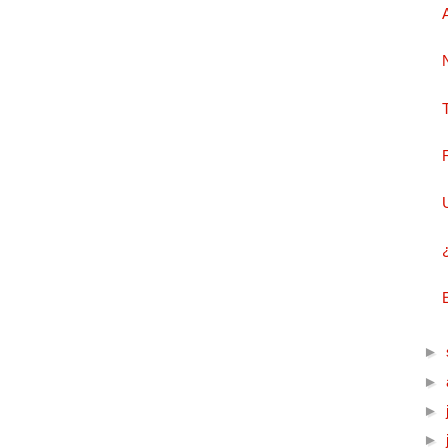
►
►
►
►