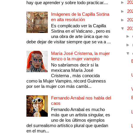
►
20
hay que aprender y sobre todo practicar....
►
20
Imágenes de la Capilla Sixtina
en alta resolución
►
20
Es complicado ver la Capilla
▼
20
Sixtina en el Vaticano , pero es
►
una obra de arte única que no
debe dejar de visitar siempre que se va a ...
►
María José Cristerna, la mujer
▼
lienzo o la mujer vampiro
No sabríamos decir si la
mexicana María José
Cristerna , más conocida
como la Mujer Vampiro, récord Guinness
por ser la mujer con más cambi...
Fernando Arrabal nos habla del
caos
Fernando Arrabal es mucho
más que un artista singular, es
uno de los últimos ejemplos
del surrealismo artístico plural que quedan
en el mun...