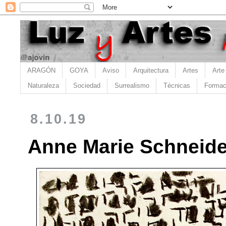
ARAGÓN
GOYA
Aviso
Arquitectura
Artes
Arte
Naturaleza
Sociedad
Surrealismo
Técnicas
Formac
8.10.19
Anne Marie Schneider