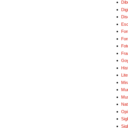
Dib
Digi
Dis
Esc
For
Fo
Fot
Fra
Go
His
Lit
Mir
Mur
Mu
Nat
Opi
Sig
Sig