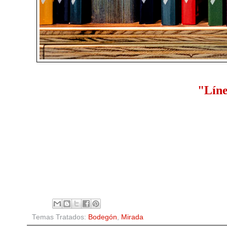
"Líne
Temas Tratados:
Bodegón
,
Mirada