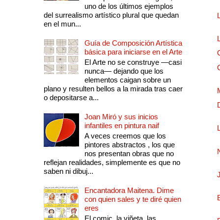
uno de los últimos ejemplos
del surrealismo artístico plural que quedan
en el mun...
Guía de Composición Artística
básica para iniciarse en el Arte
El Arte no se construye —casi
nunca— dejando que los
elementos caigan sobre un
plano y resulten bellos a la mirada tras caer
o depositarse a...
Joan Miró y sus inicios
infantiles en pintura naif
A veces creemos que los
pintores abstractos , los que
nos presentan obras que no
reflejan realidades, simplemente es que no
saben ni dibuj...
Encantadora Maitena. Dime
con quien sales y te diré quien
eres
El comic, la viñeta, las