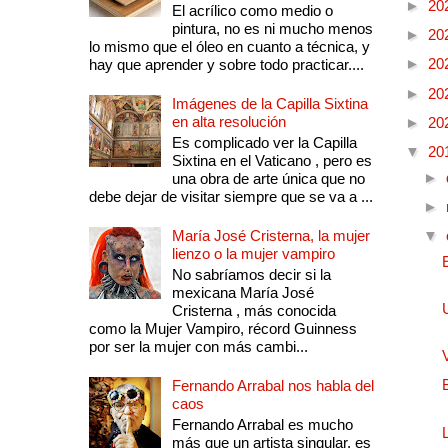
►
20
El acrílico como medio o
pintura, no es ni mucho menos
►
20
lo mismo que el óleo en cuanto a técnica, y
►
20
hay que aprender y sobre todo practicar....
►
20
Imágenes de la Capilla Sixtina
en alta resolución
►
20
Es complicado ver la Capilla
▼
20
Sixtina en el Vaticano , pero es
►
una obra de arte única que no
debe dejar de visitar siempre que se va a ...
►
María José Cristerna, la mujer
▼
lienzo o la mujer vampiro
No sabríamos decir si la
mexicana María José
Cristerna , más conocida
como la Mujer Vampiro, récord Guinness
por ser la mujer con más cambi...
Fernando Arrabal nos habla del
caos
Fernando Arrabal es mucho
más que un artista singular, es