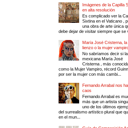
Imágenes de la Capilla S
en alta resolución
Es complicado ver la Cap
Sixtina en el Vaticano , 
una obra de arte única q
debe dejar de visitar siempre que se v
María José Cristerna, la
lienzo o la mujer vampir
No sabríamos decir si la
mexicana María José
Cristerna , más conocid
como la Mujer Vampiro, récord Guin
por ser la mujer con más cambi...
Fernando Arrabal nos ha
caos
Fernando Arrabal es mu
más que un artista singu
uno de los últimos ejem
del surrealismo artístico plural que 
en el mun...