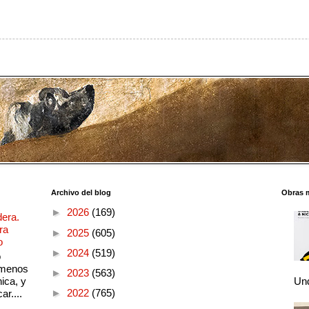
Archivo del blog
Obras 
►
2026
(169)
dera.
ra
►
2025
(605)
o
►
2024
(519)
o
 menos
►
2023
(563)
ica, y
Und
►
2022
(765)
ar....