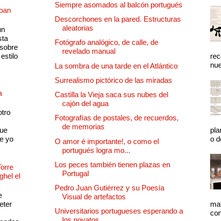
Siempre asomados al balcón portugués
Joan
Descorchones en la pared. Estructuras
aleatorias
un
sta
Fotógrafo analógico, de calle, de
 sobre
revelado manual
estilo
rec
nue
La sombra de una tarde en el Atlántico
Surrealismo pictórico de las miradas
a
Castilla la Vieja saca sus nubes del
cajón del agua
otro
Fotografías de postales, de recuerdos,
de memorias
que
pla
e yo
o d
O amor é importante!, o como el
portugués logra mo...
Los peces también tienen plazas en
Torre
Portugal
ghel el
Pedro Juan Gutiérrez y su Poesía
e
Visual de artefactos
eter
mat
Universitarios portugueses esperando a
con
los novatos