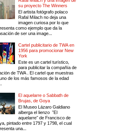
Rafal Milach y una imagen de
su proyecto The Winners
El artista fotógrafo polaco
Rafal Milach no deja una
imagen curiosa por lo que
resenta como ejemplo que da la
sación de ser una image...
Cartel publicitario de TWA en
1956 para promocionar New
York
Este es un cartel turístico,
para publicitar la compañía de
ación de TWA . El cartel que muestras
uno de los más famosos de la edad
..
El aquelarre o Sabbath de
Brujas, de Goya
El Museo Lázaro Galdiano
alberga el lienzo "El
aquelarre" de Francisco de
a, pintado entre 1797 y 1798, el cual
resenta una...