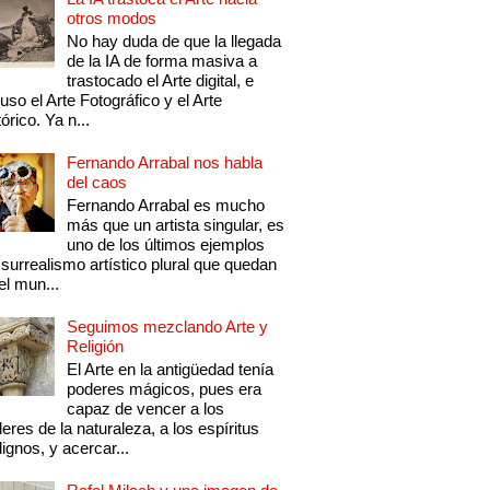
otros modos
No hay duda de que la llegada
de la IA de forma masiva a
trastocado el Arte digital, e
luso el Arte Fotográfico y el Arte
tórico. Ya n...
Fernando Arrabal nos habla
del caos
Fernando Arrabal es mucho
más que un artista singular, es
uno de los últimos ejemplos
 surrealismo artístico plural que quedan
el mun...
Seguimos mezclando Arte y
Religión
El Arte en la antigüedad tenía
poderes mágicos, pues era
capaz de vencer a los
eres de la naturaleza, a los espíritus
ignos, y acercar...