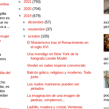
►
2021
(793)
ixtina
►
2020
(704)
illa
▼
2019
(679)
pero es
►
diciembre
(57)
ue no
inc
a a ...
pic
►
noviembre
(37)
 mujer
▼
octubre
(105)
o
El Manierismo tras el Renacimiento en
el siglo XVI
Una mendigo en New York de la
a
fotógrafa Lisette Model
ness
del
en 
Vender es saber esperar convencido
Balcón gótico, religioso y moderno. Todo
bla del
junto
cho
Los nudos marineros pueden ser
lar, es
pintados
plos
quedan
pod
La imaginación de una imagen de
mal
piedras, simplemen...
Ladrillo, madera y cristal. Ventanas