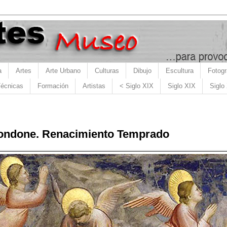
a
Artes
Arte Urbano
Culturas
Dibujo
Escultura
Fotogr
écnicas
Formación
Artistas
< Siglo XIX
Siglo XIX
Siglo
Bondone. Renacimiento Temprado