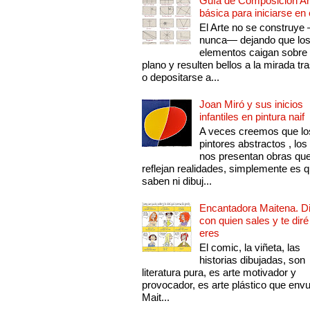
Guía de Composición Art
básica para iniciarse en 
El Arte no se construye
nunca— dejando que lo
elementos caigan sobre
plano y resulten bellos a la mirada tr
o depositarse a...
Joan Miró y sus inicios
infantiles en pintura naif
A veces creemos que lo
pintores abstractos , los
nos presentan obras qu
reflejan realidades, simplemente es 
saben ni dibuj...
Encantadora Maitena. 
con quien sales y te diré
eres
El comic, la viñeta, las
historias dibujadas, son
literatura pura, es arte motivador y
provocador, es arte plástico que env
Mait...