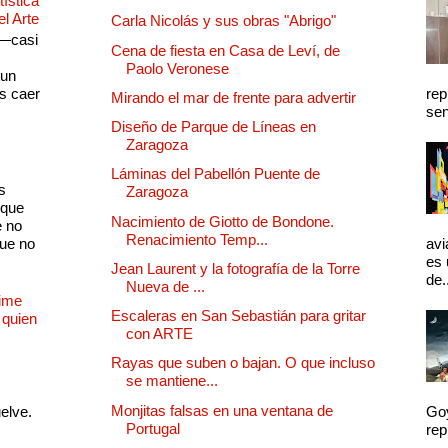
ística
el Arte
Carla Nicolás y sus obras "Abrigo"
 —casi
Cena de fiesta en Casa de Leví, de
s
Paolo Veronese
 un
as caer
rep
Mirando el mar de frente para advertir
sen
Diseño de Parque de Líneas en
Zaragoza
Láminas del Pabellón Puente de
s
Zaragoza
 que
Nacimiento de Giotto de Bondone.
e no
Renacimiento Temp...
que no
avi
es 
Jean Laurent y la fotografía de la Torre
de.
Nueva de ...
Dime
Escaleras en San Sebastián para gritar
 quien
con ARTE
Rayas que suben o bajan. O que incluso
se mantiene...
Monjitas falsas en una ventana de
uelve.
Goy
Portugal
rep