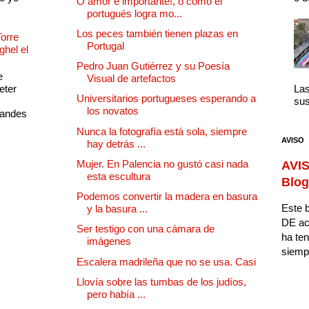
O amor é importante!, o como el
portugués logra mo...
Los peces también tienen plazas en
Torre
Portugal
ghel el
Pedro Juan Gutiérrez y su Poesía
e
Visual de artefactos
eter
Las
Universitarios portugueses esperando a
sus
los novatos
randes
Nunca la fotografía está sola, siempre
AVISO
hay detrás ...
Mujer. En Palencia no gustó casi nada
AVIS
esta escultura
Blog
Podemos convertir la madera en basura
Este b
y la basura ...
DE ac
Ser testigo con una cámara de
ha ten
imágenes
siempr
Escalera madrileña que no se usa. Casi
Llovía sobre las tumbas de los judíos,
pero había ...