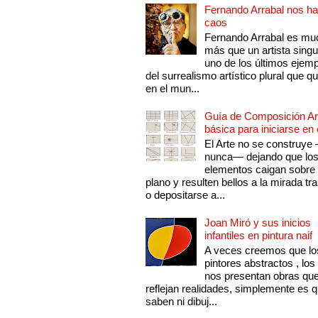
Fernando Arrabal nos ha
caos
Fernando Arrabal es mu
más que un artista singu
uno de los últimos ejem
del surrealismo artístico plural que 
en el mun...
Guía de Composición Art
básica para iniciarse en 
El Arte no se construye
nunca— dejando que lo
elementos caigan sobre
plano y resulten bellos a la mirada tr
o depositarse a...
Joan Miró y sus inicios
infantiles en pintura naif
A veces creemos que lo
pintores abstractos , los
nos presentan obras qu
reflejan realidades, simplemente es 
saben ni dibuj...