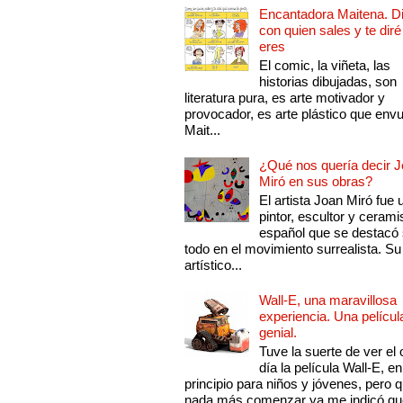
Encantadora Maitena. 
con quien sales y te diré
eres
El comic, la viñeta, las
historias dibujadas, son
literatura pura, es arte motivador y
provocador, es arte plástico que env
Mait...
¿Qué nos quería decir 
Miró en sus obras?
El artista Joan Miró fue 
pintor, escultor y cerami
español que se destacó
todo en el movimiento surrealista. Su 
artístico...
Wall-E, una maravillosa
experiencia. Una películ
genial.
Tuve la suerte de ver el 
día la película Wall-E, en
principio para niños y jóvenes, pero 
nada más comenzar ya me indicó qu