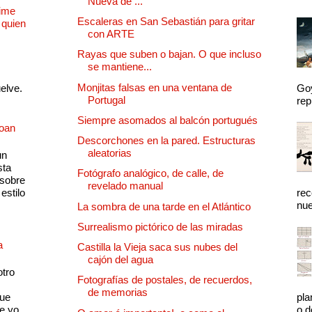
Nueva de ...
Dime
Escaleras en San Sebastián para gritar
 quien
con ARTE
Rayas que suben o bajan. O que incluso
se mantiene...
Monjitas falsas en una ventana de
uelve.
Goy
Portugal
rep
Siempre asomados al balcón portugués
Joan
Descorchones en la pared. Estructuras
aleatorias
un
sta
Fotógrafo analógico, de calle, de
 sobre
revelado manual
estilo
rec
nue
La sombra de una tarde en el Atlántico
Surrealismo pictórico de las miradas
a
Castilla la Vieja saca sus nubes del
cajón del agua
otro
Fotografías de postales, de recuerdos,
de memorias
que
pla
e yo
o d