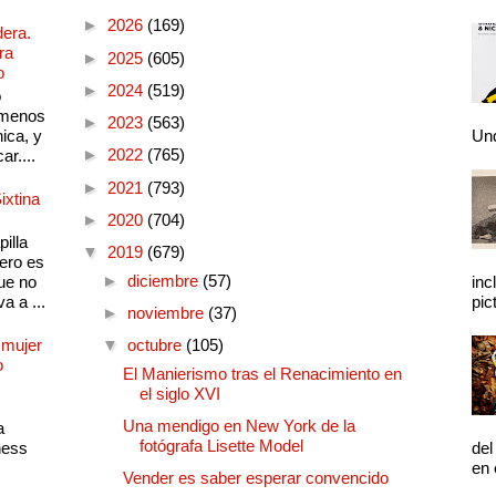
►
2026
(169)
dera.
ra
►
2025
(605)
o
►
2024
(519)
o
 menos
►
2023
(563)
ica, y
Und
►
2022
(765)
ar....
►
2021
(793)
ixtina
►
2020
(704)
illa
▼
2019
(679)
pero es
►
diciembre
(57)
ue no
inc
a a ...
pic
►
noviembre
(37)
 mujer
▼
octubre
(105)
o
El Manierismo tras el Renacimiento en
el siglo XVI
Una mendigo en New York de la
a
fotógrafa Lisette Model
ness
del
en 
Vender es saber esperar convencido