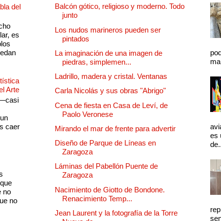
Balcón gótico, religioso y moderno. Todo
bla del
junto
cho
Los nudos marineros pueden ser
lar, es
pintados
plos
quedan
pod
La imaginación de una imagen de
mal
piedras, simplemen...
Ladrillo, madera y cristal. Ventanas
ística
el Arte
Carla Nicolás y sus obras "Abrigo"
 —casi
Cena de fiesta en Casa de Leví, de
s
Paolo Veronese
 un
as caer
avi
Mirando el mar de frente para advertir
es 
Diseño de Parque de Líneas en
de.
Zaragoza
Láminas del Pabellón Puente de
s
Zaragoza
 que
Nacimiento de Giotto de Bondone.
e no
Renacimiento Temp...
que no
rep
Jean Laurent y la fotografía de la Torre
sen