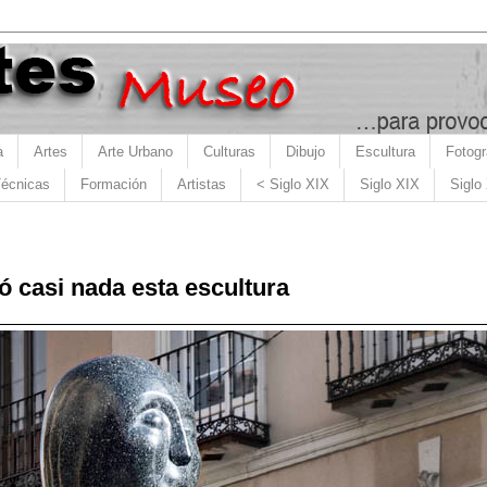
a
Artes
Arte Urbano
Culturas
Dibujo
Escultura
Fotogr
écnicas
Formación
Artistas
< Siglo XIX
Siglo XIX
Siglo
ó casi nada esta escultura