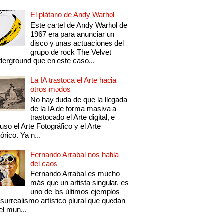
El plátano de Andy Warhol
Este cartel de Andy Warhol de
1967 era para anunciar un
disco y unas actuaciones del
grupo de rock The Velvet
erground que en este caso...
La IA trastoca el Arte hacia
otros modos
No hay duda de que la llegada
de la IA de forma masiva a
trastocado el Arte digital, e
luso el Arte Fotográfico y el Arte
tórico. Ya n...
Fernando Arrabal nos habla
del caos
Fernando Arrabal es mucho
más que un artista singular, es
uno de los últimos ejemplos
 surrealismo artístico plural que quedan
el mun...