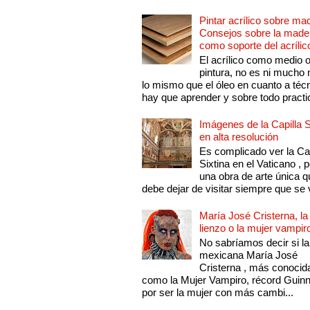
Pintar acrílico sobre ma
Consejos sobre la made
como soporte del acrílic
El acrílico como medio 
pintura, no es ni mucho
lo mismo que el óleo en cuanto a técn
hay que aprender y sobre todo practic
Imágenes de la Capilla S
en alta resolución
Es complicado ver la Cap
Sixtina en el Vaticano , 
una obra de arte única q
debe dejar de visitar siempre que se v
María José Cristerna, la
lienzo o la mujer vampir
No sabríamos decir si la
mexicana María José
Cristerna , más conocid
como la Mujer Vampiro, récord Guin
por ser la mujer con más cambi...