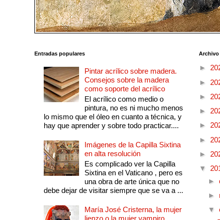
Entradas populares
Archivo
►
20
Pintar acrílico sobre madera.
Consejos sobre la madera
►
20
como soporte del acrílico
►
20
El acrílico como medio o
pintura, no es ni mucho menos
►
20
lo mismo que el óleo en cuanto a técnica, y
►
20
hay que aprender y sobre todo practicar....
►
20
Imágenes de la Capilla Sixtina
en alta resolución
►
20
Es complicado ver la Capilla
▼
20
Sixtina en el Vaticano , pero es
►
una obra de arte única que no
debe dejar de visitar siempre que se va a ...
►
María José Cristerna, la mujer
▼
lienzo o la mujer vampiro