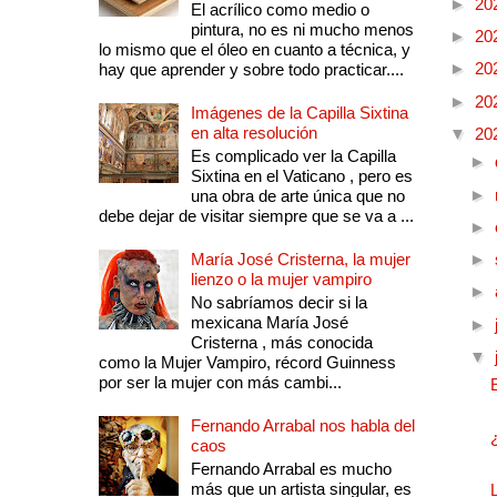
►
20
El acrílico como medio o
pintura, no es ni mucho menos
►
20
lo mismo que el óleo en cuanto a técnica, y
►
20
hay que aprender y sobre todo practicar....
►
20
Imágenes de la Capilla Sixtina
en alta resolución
▼
20
Es complicado ver la Capilla
►
Sixtina en el Vaticano , pero es
►
una obra de arte única que no
debe dejar de visitar siempre que se va a ...
►
María José Cristerna, la mujer
►
lienzo o la mujer vampiro
►
No sabríamos decir si la
mexicana María José
►
Cristerna , más conocida
▼
como la Mujer Vampiro, récord Guinness
por ser la mujer con más cambi...
Fernando Arrabal nos habla del
caos
Fernando Arrabal es mucho
más que un artista singular, es