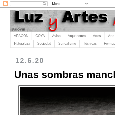
ARAGÓN
GOYA
Aviso
Arquitectura
Artes
Arte
Naturaleza
Sociedad
Surrealismo
Técnicas
Formac
12.6.20
Unas sombras manch