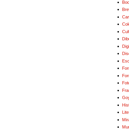
Bo
Bre
Car
Col
Cul
Dib
Digi
Dis
Esc
For
Fo
Fot
Fra
Go
His
Lit
Mir
Mur