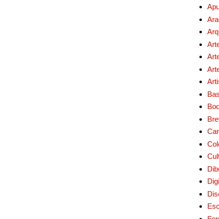
Apu
Ara
Arq
Art
Art
Art
Art
Bas
Bo
Bre
Car
Col
Cul
Dib
Digi
Dis
Esc
For