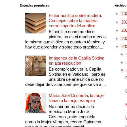
Entradas populares
Archivo
►
20
Pintar acrílico sobre madera.
Consejos sobre la madera
►
20
como soporte del acrílico
►
20
El acrílico como medio o
pintura, no es ni mucho menos
►
20
lo mismo que el óleo en cuanto a técnica, y
▼
20
hay que aprender y sobre todo practicar....
►
Imágenes de la Capilla Sixtina
►
en alta resolución
Es complicado ver la Capilla
▼
Sixtina en el Vaticano , pero es
una obra de arte única que no
debe dejar de visitar siempre que se va a ...
María José Cristerna, la mujer
lienzo o la mujer vampiro
No sabríamos decir si la
mexicana María José
Cristerna , más conocida
como la Mujer Vampiro, récord Guinness
por ser la mujer con más cambi...