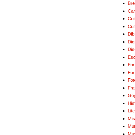
Bre
Car
Col
Cul
Dib
Digi
Dis
Esc
For
Fo
Fot
Fra
Go
His
Lit
Mir
Mur
Mu