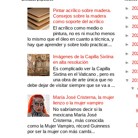
►
20
Pintar acrílico sobre madera.
Consejos sobre la madera
►
20
como soporte del acrílico
►
20
El acrílico como medio o
pintura, no es ni mucho menos
►
20
lo mismo que el óleo en cuanto a técnica, y
►
20
hay que aprender y sobre todo practicar....
►
20
Imágenes de la Capilla Sixtina
en alta resolución
►
20
Es complicado ver la Capilla
►
20
Sixtina en el Vaticano , pero es
una obra de arte única que no
▼
20
debe dejar de visitar siempre que se va a ...
▼
María José Cristerna, la mujer
lienzo o la mujer vampiro
No sabríamos decir si la
mexicana María José
Cristerna , más conocida
como la Mujer Vampiro, récord Guinness
por ser la mujer con más cambi...