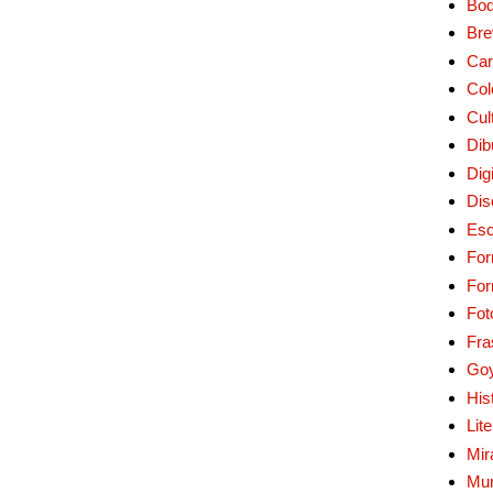
Bo
Bre
Car
Col
Cul
Dib
Digi
Dis
Esc
For
Fo
Fot
Fra
Go
His
Lit
Mir
Mur