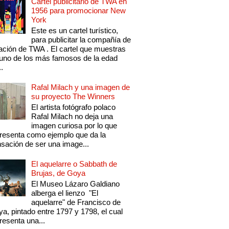
Cartel publicitario de TWA en
1956 para promocionar New
York
Este es un cartel turístico,
para publicitar la compañía de
ación de TWA . El cartel que muestras
uno de los más famosos de la edad
..
Rafal Milach y una imagen de
su proyecto The Winners
El artista fotógrafo polaco
Rafal Milach no deja una
imagen curiosa por lo que
resenta como ejemplo que da la
sación de ser una image...
El aquelarre o Sabbath de
Brujas, de Goya
El Museo Lázaro Galdiano
alberga el lienzo "El
aquelarre" de Francisco de
a, pintado entre 1797 y 1798, el cual
resenta una...