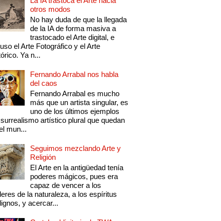
La IA trastoca el Arte hacia
otros modos
No hay duda de que la llegada
de la IA de forma masiva a
trastocado el Arte digital, e
luso el Arte Fotográfico y el Arte
tórico. Ya n...
Fernando Arrabal nos habla
del caos
Fernando Arrabal es mucho
más que un artista singular, es
uno de los últimos ejemplos
 surrealismo artístico plural que quedan
el mun...
Seguimos mezclando Arte y
Religión
El Arte en la antigüedad tenía
poderes mágicos, pues era
capaz de vencer a los
eres de la naturaleza, a los espíritus
ignos, y acercar...