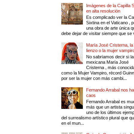
Imágenes de la Capilla S
en alta resolución
Es complicado ver la Cap
Sixtina en el Vaticano , 
una obra de arte única q
debe dejar de visitar siempre que se v
María José Cristerna, la
lienzo o la mujer vampir
No sabríamos decir si la
mexicana María José
Cristerna , más conocid
como la Mujer Vampiro, récord Guin
por ser la mujer con más cambi...
Fernando Arrabal nos ha
caos
Fernando Arrabal es mu
más que un artista singu
uno de los últimos ejem
del surrealismo artístico plural que 
en el mun...