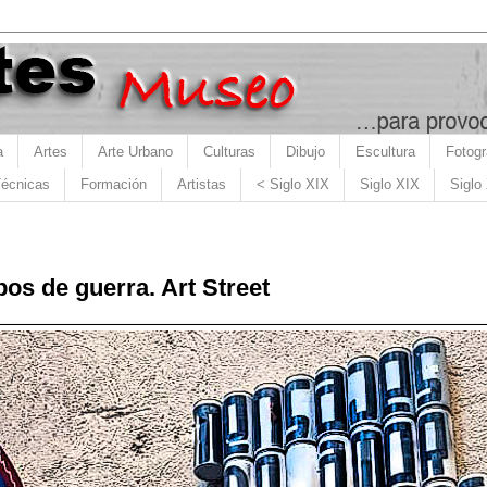
a
Artes
Arte Urbano
Culturas
Dibujo
Escultura
Fotogr
écnicas
Formación
Artistas
< Siglo XIX
Siglo XIX
Siglo
os de guerra. Art Street