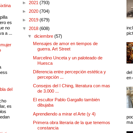
►
2021
(793)
ixtina
►
2020
(704)
illa
►
2019
(679)
pero es
ue no
inc
▼
2018
(608)
a a ...
pic
▼
diciembre
(57)
Mensajes de amor en tiempos de
 mujer
guerra. Art Street
o
Marcelino Unceta y un paloteado de
Huesca
a
Diferencia entre percepción estética y
ness
del
percepción ...
en 
Consejos del I Ching, literatura con mas
bla del
de 3.000 ...
El escultor Pablo Gargallo también
cho
dibujaba
lar, es
plos
Aprendiendo a mirar el Arte (y 4)
quedan
pod
mal
Primera obra literaria de la que tenemos
constancia