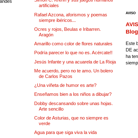
randes
artificiales
AVISO
Rafael Azcona, aforismos y poemas
siempre ibéricos...
AVIS
Ocres y rojos, Beulas e Iribarren.
Blog
Aragón
Este b
Amarillo como color de flores naturales
DE ac
Podría parecer lo que no es. Acércate!!
ha ten
Jesús Infante y una acuarela de La Rioja
siempr
Me acuerdo, pero no te amo. Un bolero
de Carlos Pazos
¿Una viñeta de humor es arte?
Enseñamos bien a los niños a dibujar?
Dobby descansando sobre unas hojas.
Arte sencillo
Color de Asturias, que no siempre es
verde
Agua para que siga viva la vida