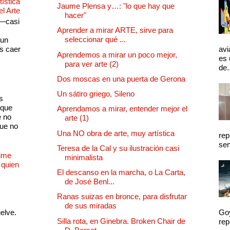
ística
Jaume Plensa y…: "lo que hay que
el Arte
hacer"
 —casi
Aprender a mirar ARTE, sirve para
s
seleccionar qué ...
 un
as caer
avi
Aprendemos a mirar un poco mejor,
es 
para ver arte (2)
de.
Dos moscas en una puerta de Gerona
Un sátiro griego, Sileno
s
 que
Aprendamos a mirar, entender mejor el
e no
arte (1)
que no
Una NO obra de arte, muy artística
rep
sen
Teresa de la Cal y su ilustración casi
Dime
minimalista
 quien
El descanso en la marcha, o La Carta,
de José Benl...
Ranas suizas en bronce, para disfrutar
de sus miradas
uelve.
Goy
Silla rota, en Ginebra. Broken Chair de
rep