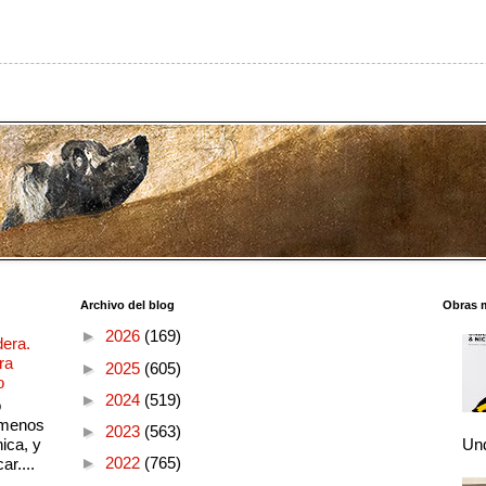
Archivo del blog
Obras 
►
2026
(169)
dera.
ra
►
2025
(605)
o
►
2024
(519)
o
 menos
►
2023
(563)
ica, y
Und
►
2022
(765)
ar....