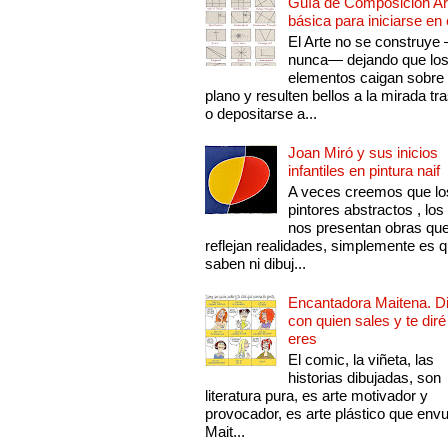
Guía de Composición Art
básica para iniciarse en 
El Arte no se construye
nunca— dejando que lo
elementos caigan sobre
plano y resulten bellos a la mirada tr
o depositarse a...
Joan Miró y sus inicios
infantiles en pintura naif
A veces creemos que lo
pintores abstractos , los
nos presentan obras qu
reflejan realidades, simplemente es 
saben ni dibuj...
Encantadora Maitena. 
con quien sales y te diré
eres
El comic, la viñeta, las
historias dibujadas, son
literatura pura, es arte motivador y
provocador, es arte plástico que env
Mait...