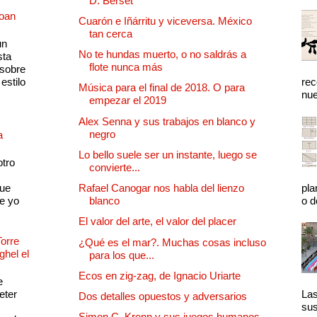
D. Berset
Joan
Cuarón e Iñárritu y viceversa. México
tan cerca
un
No te hundas muerto, o no saldrás a
sta
flote nunca más
 sobre
estilo
rec
Música para el final de 2018. O para
nue
empezar el 2019
Alex Senna y sus trabajos en blanco y
negro
a
Lo bello suele ser un instante, luego se
otro
convierte...
que
Rafael Canogar nos habla del lienzo
pla
e yo
blanco
o d
El valor del arte, el valor del placer
Torre
¿Qué es el mar?. Muchas cosas incluso
ghel el
para los que...
Ecos en zig-zag, de Ignacio Uriarte
e
eter
Las
Dos detalles opuestos y adversarios
sus
Simon C. Krenn y sus juegos humanos