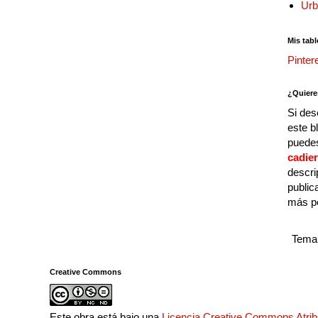
Urb
Mis tabl
Pinter
¿Quiere
Si des
este b
puedes
cadie
descri
public
más p
Tema 
Creative Commons
Este obra está bajo una
Licencia Creative Commons Atri