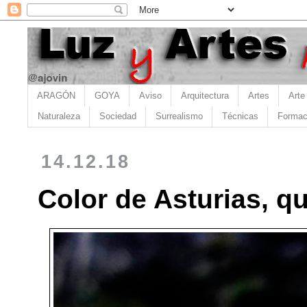
ARAGÓN
GOYA
Aviso
Arquitectura
Artes
Arte
Naturaleza
Sociedad
Surrealismo
Técnicas
Formac
14.12.18
Color de Asturias, q