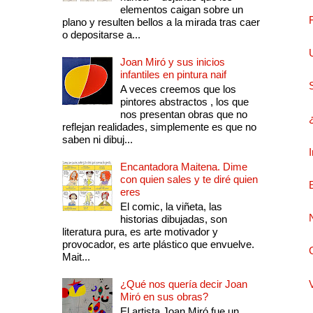
elementos caigan sobre un
plano y resulten bellos a la mirada tras caer
o depositarse a...
Joan Miró y sus inicios
infantiles en pintura naif
A veces creemos que los
pintores abstractos , los que
nos presentan obras que no
reflejan realidades, simplemente es que no
saben ni dibuj...
Encantadora Maitena. Dime
con quien sales y te diré quien
eres
El comic, la viñeta, las
historias dibujadas, son
literatura pura, es arte motivador y
provocador, es arte plástico que envuelve.
Mait...
¿Qué nos quería decir Joan
Miró en sus obras?
El artista Joan Miró fue un