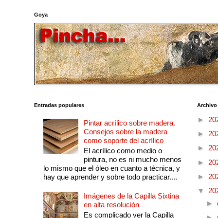
Goya
Entradas populares
Archivo
►
20
Pintar acrílico sobre madera.
Consejos sobre la madera
►
20
como soporte del acrílico
►
20
El acrílico como medio o
pintura, no es ni mucho menos
►
20
lo mismo que el óleo en cuanto a técnica, y
►
20
hay que aprender y sobre todo practicar....
▼
20
Imágenes de la Capilla Sixtina
►
en alta resolución
Es complicado ver la Capilla
►