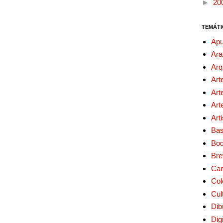
►
20
TEMÁTI
Apu
Ara
Arq
Art
Art
Art
Art
Bas
Bo
Bre
Car
Col
Cul
Dib
Digi