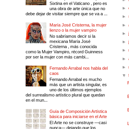
Sixtina en el Vaticano , pero es
►
una obra de arte única que no
debe dejar de visitar siempre que se va a ...
►
María José Cristerna, la mujer
►
lienzo o la mujer vampiro
►
No sabríamos decir si la
mexicana María José
►
Cristerna , más conocida
►
como la Mujer Vampiro, récord Guinness
por ser la mujer con más cambi...
►
►
Fernando Arrabal nos habla del
caos
▼
Fernando Arrabal es mucho
más que un artista singular, es
uno de los últimos ejemplos
del surrealismo artístico plural que quedan
en el mun...
Guía de Composición Artística
básica para iniciarse en el Arte
El Arte no se construye —casi
nunca— dejando que los