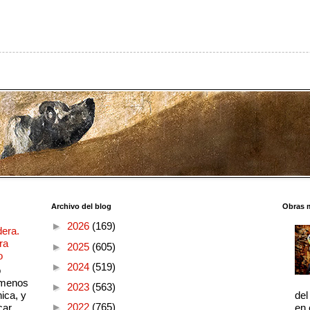
Archivo del blog
Obras 
►
2026
(169)
dera.
ra
►
2025
(605)
o
►
2024
(519)
o
 menos
►
2023
(563)
ica, y
del
►
2022
(765)
ar....
en 