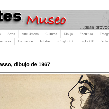
a
Artes
Arte Urbano
Culturas
Dibujo
Escultura
Fotogr
écnicas
Formación
Artistas
< Siglo XIX
Siglo XIX
Siglo
asso, dibujo de 1967