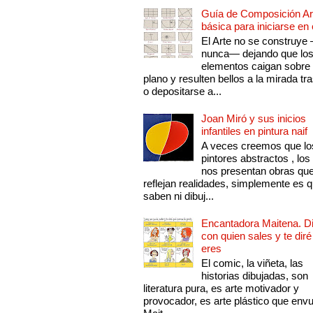
Guía de Composición Art
básica para iniciarse en 
El Arte no se construye
nunca— dejando que lo
elementos caigan sobre
plano y resulten bellos a la mirada tr
o depositarse a...
Joan Miró y sus inicios
infantiles en pintura naif
A veces creemos que lo
pintores abstractos , los
nos presentan obras qu
reflejan realidades, simplemente es 
saben ni dibuj...
Encantadora Maitena. 
con quien sales y te diré
eres
El comic, la viñeta, las
historias dibujadas, son
literatura pura, es arte motivador y
provocador, es arte plástico que env