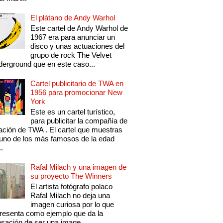
El plátano de Andy Warhol
Este cartel de Andy Warhol de
1967 era para anunciar un
disco y unas actuaciones del
grupo de rock The Velvet
erground que en este caso...
Cartel publicitario de TWA en
1956 para promocionar New
York
Este es un cartel turístico,
para publicitar la compañía de
ación de TWA . El cartel que muestras
uno de los más famosos de la edad
..
Rafal Milach y una imagen de
su proyecto The Winners
El artista fotógrafo polaco
Rafal Milach no deja una
imagen curiosa por lo que
resenta como ejemplo que da la
sación de ser una image...