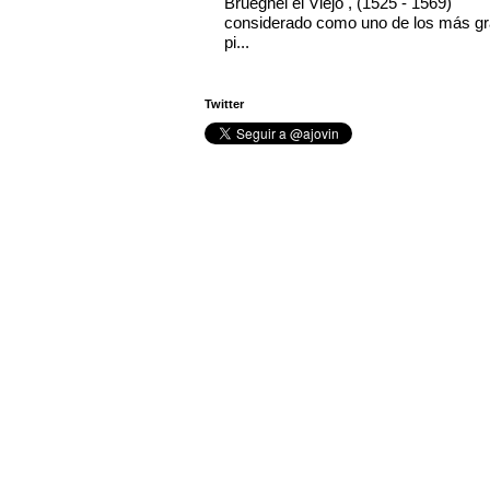
Brueghel el Viejo , (1525 - 1569)
considerado como uno de los más g
pi...
Twitter