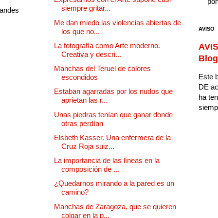
pon
siempre gritar...
randes
Me dan miedo las violencias abiertas de
AVISO
los que no...
La fotografía como Arte moderno.
AVIS
Creativa y descri...
Blog
Manchas del Teruel de colores
Este b
escondidos
DE ac
Estaban agarradas por los nudos que
ha ten
aprietan las r...
siempr
Unas piedras tenían que ganar donde
otras perdían
Elsbeth Kasser. Una enfermera de la
Cruz Roja suiz...
La importancia de las líneas en la
composición de ...
¿Quedarnos mirando a la pared es un
camino?
Manchas de Zaragoza, que se quieren
colgar en la p...