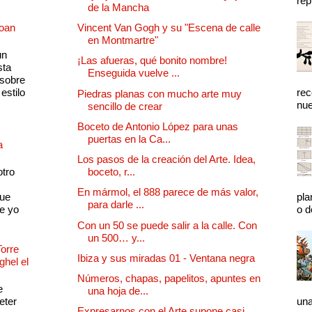
rep
de la Mancha
Joan
Vincent Van Gogh y su "Escena de calle
en Montmartre"
un
¡Las afueras, qué bonito nombre!
sta
Enseguida vuelve ...
 sobre
estilo
rec
Piedras planas con mucho arte muy
nue
sencillo de crear
Boceto de Antonio López para unas
puertas en la Ca...
a
Los pasos de la creación del Arte. Idea,
otro
boceto, r...
En mármol, el 888 parece de más valor,
que
pla
para darle ...
e yo
o d
Con un 50 se puede salir a la calle. Con
un 500… y...
Torre
Ibiza y sus miradas 01 - Ventana negra
ghel el
Números, chapas, papelitos, apuntes en
e
una hoja de...
eter
una
Expresarnos con el Arte supone casi