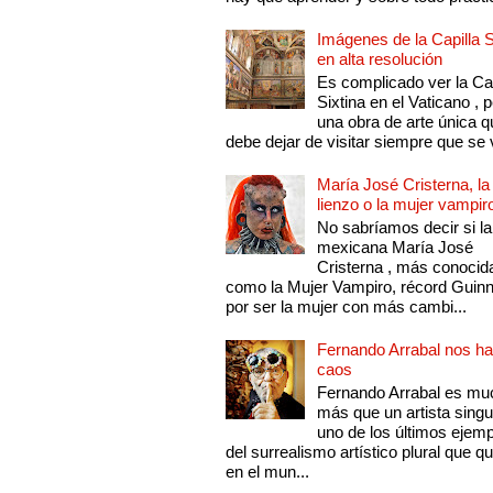
Imágenes de la Capilla S
en alta resolución
Es complicado ver la Cap
Sixtina en el Vaticano , 
una obra de arte única q
debe dejar de visitar siempre que se v
María José Cristerna, la
lienzo o la mujer vampir
No sabríamos decir si la
mexicana María José
Cristerna , más conocid
como la Mujer Vampiro, récord Guin
por ser la mujer con más cambi...
Fernando Arrabal nos ha
caos
Fernando Arrabal es mu
más que un artista singu
uno de los últimos ejem
del surrealismo artístico plural que 
en el mun...