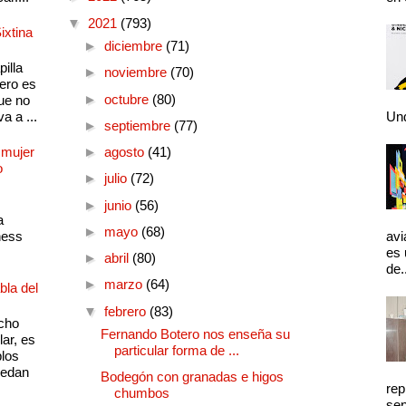
▼
2021
(793)
ixtina
►
diciembre
(71)
illa
►
noviembre
(70)
pero es
►
octubre
(80)
ue no
a a ...
Und
►
septiembre
(77)
 mujer
►
agosto
(41)
o
►
julio
(72)
►
junio
(56)
a
►
mayo
(68)
ness
avi
es 
►
abril
(80)
de.
►
marzo
(64)
bla del
▼
febrero
(83)
cho
Fernando Botero nos enseña su
lar, es
particular forma de ...
plos
quedan
Bodegón con granadas e higos
rep
chumbos
sen