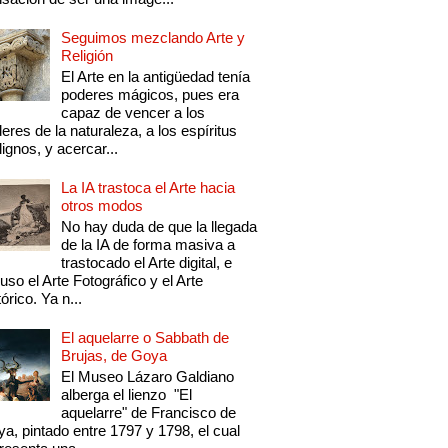
Seguimos mezclando Arte y
Religión
El Arte en la antigüedad tenía
poderes mágicos, pues era
capaz de vencer a los
eres de la naturaleza, a los espíritus
ignos, y acercar...
La IA trastoca el Arte hacia
otros modos
No hay duda de que la llegada
de la IA de forma masiva a
trastocado el Arte digital, e
luso el Arte Fotográfico y el Arte
tórico. Ya n...
El aquelarre o Sabbath de
Brujas, de Goya
El Museo Lázaro Galdiano
alberga el lienzo "El
aquelarre" de Francisco de
a, pintado entre 1797 y 1798, el cual