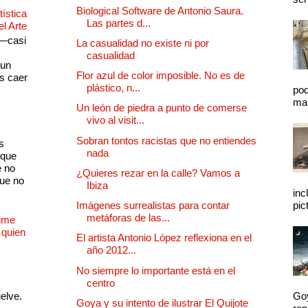
Biological Software de Antonio Saura.
ística
Las partes d...
el Arte
 —casi
La casualidad no existe ni por
s
casualidad
 un
Flor azul de color imposible. No es de
as caer
plástico, n...
pod
mal
Un león de piedra a punto de comerse
vivo al visit...
Sobran tontos racistas que no entiendes
s
nada
 que
e no
¿Quieres rezar en la calle? Vamos a
que no
Ibiza
inc
Imágenes surrealistas para contar
pic
metáforas de las...
Dime
 quien
El artista Antonio López reflexiona en el
año 2012...
No siempre lo importante está en el
centro
uelve.
Goy
Goya y su intento de ilustrar El Quijote