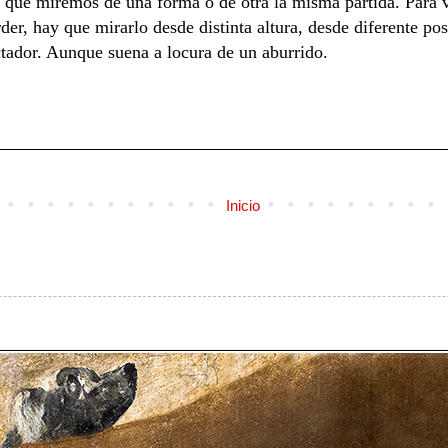
e que miremos de una forma o de otra la misma partida. Para v
er, hay que mirarlo desde distinta altura, desde diferente posi
ctador. Aunque suena a locura de un aburrido.
Inicio