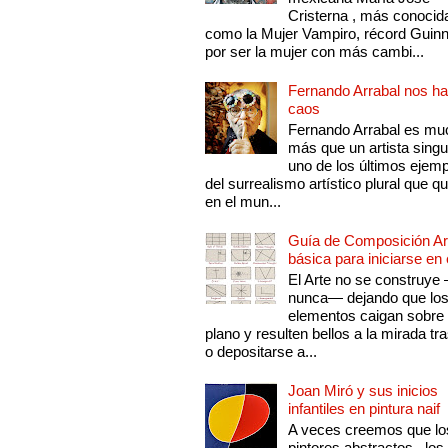
Cristerna , más conocid
como la Mujer Vampiro, récord Guin
por ser la mujer con más cambi...
Fernando Arrabal nos ha
caos
Fernando Arrabal es mu
más que un artista singu
uno de los últimos ejem
del surrealismo artístico plural que 
en el mun...
Guía de Composición Art
básica para iniciarse en 
El Arte no se construye
nunca— dejando que lo
elementos caigan sobre
plano y resulten bellos a la mirada tr
o depositarse a...
Joan Miró y sus inicios
infantiles en pintura naif
A veces creemos que lo
pintores abstractos , los