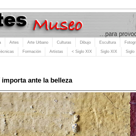
a
Artes
Arte Urbano
Culturas
Dibujo
Escultura
Fotogr
écnicas
Formación
Artistas
< Siglo XIX
Siglo XIX
Siglo
 importa ante la belleza