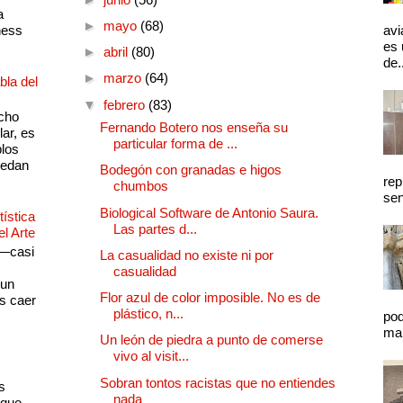
a
►
mayo
(68)
ness
avi
es 
►
abril
(80)
de.
►
marzo
(64)
bla del
▼
febrero
(83)
cho
Fernando Botero nos enseña su
lar, es
particular forma de ...
plos
quedan
Bodegón con granadas e higos
rep
chumbos
sen
Biological Software de Antonio Saura.
ística
Las partes d...
el Arte
 —casi
La casualidad no existe ni por
s
casualidad
 un
Flor azul de color imposible. No es de
as caer
plástico, n...
pod
mal
Un león de piedra a punto de comerse
vivo al visit...
Sobran tontos racistas que no entiendes
s
nada
 que