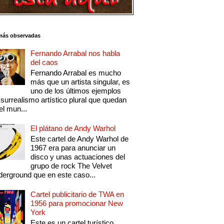
más observadas
Fernando Arrabal nos habla
del caos
Fernando Arrabal es mucho
más que un artista singular, es
uno de los últimos ejemplos
 surrealismo artístico plural que quedan
el mun...
El plátano de Andy Warhol
Este cartel de Andy Warhol de
1967 era para anunciar un
disco y unas actuaciones del
grupo de rock The Velvet
erground que en este caso...
Cartel publicitario de TWA en
1956 para promocionar New
York
Este es un cartel turístico,