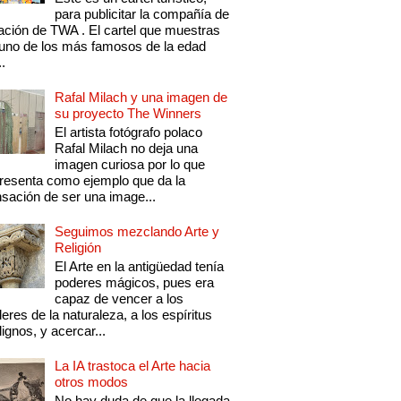
para publicitar la compañía de
ación de TWA . El cartel que muestras
uno de los más famosos de la edad
..
Rafal Milach y una imagen de
su proyecto The Winners
El artista fotógrafo polaco
Rafal Milach no deja una
imagen curiosa por lo que
resenta como ejemplo que da la
sación de ser una image...
Seguimos mezclando Arte y
Religión
El Arte en la antigüedad tenía
poderes mágicos, pues era
capaz de vencer a los
eres de la naturaleza, a los espíritus
ignos, y acercar...
La IA trastoca el Arte hacia
otros modos
No hay duda de que la llegada