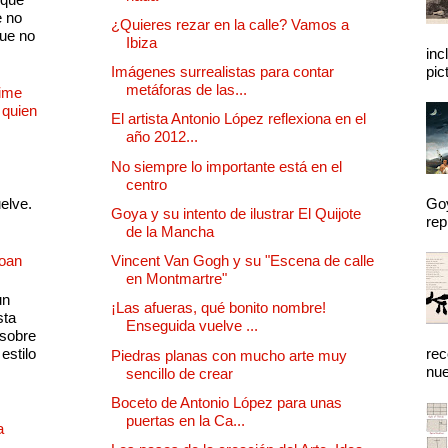
e no
¿Quieres rezar en la calle? Vamos a
que no
Ibiza
inc
Imágenes surrealistas para contar
pic
metáforas de las...
Dime
 quien
El artista Antonio López reflexiona en el
año 2012...
No siempre lo importante está en el
centro
uelve.
Goy
Goya y su intento de ilustrar El Quijote
rep
de la Mancha
Joan
Vincent Van Gogh y su "Escena de calle
en Montmartre"
un
¡Las afueras, qué bonito nombre!
sta
Enseguida vuelve ...
 sobre
estilo
rec
Piedras planas con mucho arte muy
nue
sencillo de crear
Boceto de Antonio López para unas
puertas en la Ca...
a