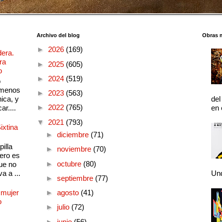
Archivo del blog
Obras 
►
2026
(169)
dera.
ra
►
2025
(605)
o
►
2024
(519)
o
 menos
►
2023
(563)
ica, y
del
►
2022
(765)
ar....
en 
▼
2021
(793)
ixtina
►
diciembre
(71)
illa
►
noviembre
(70)
pero es
►
octubre
(80)
ue no
a a ...
Und
►
septiembre
(77)
 mujer
►
agosto
(41)
o
►
julio
(72)
►
junio
(56)