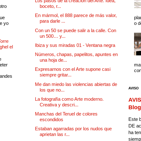
Los pasos de la creación del Arte. Idea,
otro
boceto, r...
En mármol, el 888 parece de más valor,
que
pla
para darle ...
e yo
o d
Con un 50 se puede salir a la calle. Con
un 500… y...
Torre
Ibiza y sus miradas 01 - Ventana negra
ghel el
Números, chapas, papelitos, apuntes en
e
una hoja de...
eter
mat
Expresarnos con el Arte supone casi
con
siempre gritar...
randes
Me dan miedo las violencias abiertas de
AVISO
los que no...
La fotografía como Arte moderno.
AVIS
Creativa y descri...
Blog
Manchas del Teruel de colores
Este b
escondidos
DE ac
Estaban agarradas por los nudos que
ha ten
aprietan las r...
siempr