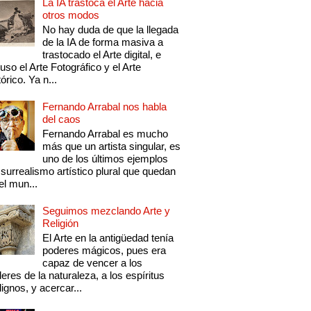
La IA trastoca el Arte hacia
otros modos
No hay duda de que la llegada
de la IA de forma masiva a
trastocado el Arte digital, e
luso el Arte Fotográfico y el Arte
tórico. Ya n...
Fernando Arrabal nos habla
del caos
Fernando Arrabal es mucho
más que un artista singular, es
uno de los últimos ejemplos
 surrealismo artístico plural que quedan
el mun...
Seguimos mezclando Arte y
Religión
El Arte en la antigüedad tenía
poderes mágicos, pues era
capaz de vencer a los
eres de la naturaleza, a los espíritus
ignos, y acercar...