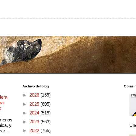
Archivo del blog
Obras 
►
2026
(169)
dera.
ra
►
2025
(605)
o
►
2024
(519)
o
 menos
►
2023
(563)
ica, y
Und
►
2022
(765)
ar....