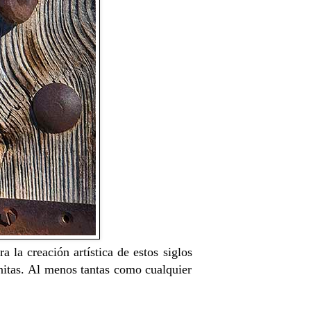
a la creación artística de estos siglos
nitas. Al menos tantas como cualquier