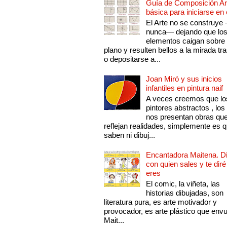
Guía de Composición Art
básica para iniciarse en 
El Arte no se construye
nunca— dejando que lo
elementos caigan sobre
plano y resulten bellos a la mirada tr
o depositarse a...
Joan Miró y sus inicios
infantiles en pintura naif
A veces creemos que lo
pintores abstractos , los
nos presentan obras qu
reflejan realidades, simplemente es 
saben ni dibuj...
Encantadora Maitena. 
con quien sales y te diré
eres
El comic, la viñeta, las
historias dibujadas, son
literatura pura, es arte motivador y
provocador, es arte plástico que env
Mait...