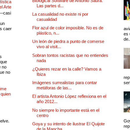
Biological Software de Antonio Saura.
ística
Las partes d...
el Arte
 —casi
La casualidad no existe ni por
s
casualidad
 un
Flor azul de color imposible. No es de
as caer
avi
plástico, n...
es 
de.
Un león de piedra a punto de comerse
vivo al visit...
Sobran tontos racistas que no entiendes
s
nada
 que
e no
¿Quieres rezar en la calle? Vamos a
que no
Ibiza
rep
Imágenes surrealistas para contar
sen
metáforas de las...
Dime
 quien
El artista Antonio López reflexiona en el
año 2012...
No siempre lo importante está en el
centro
uelve.
Goy
Goya y su intento de ilustrar El Quijote
rep
de la Mancha