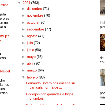
▼
2021
(793)
ixtina
►
diciembre
(71)
illa
►
noviembre
(70)
pero es
►
octubre
(80)
ue no
inc
a a ...
pic
►
septiembre
(77)
 mujer
►
agosto
(41)
o
►
julio
(72)
►
junio
(56)
a
►
mayo
(68)
ness
del
en 
►
abril
(80)
►
marzo
(64)
bla del
▼
febrero
(83)
cho
Fernando Botero nos enseña su
lar, es
particular forma de ...
plos
quedan
pod
Bodegón con granadas e higos
mal
chumbos