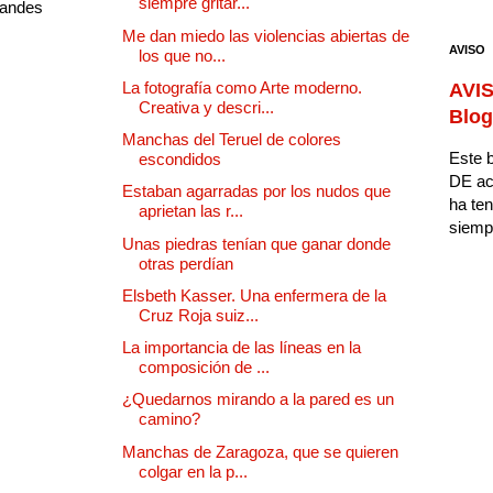
siempre gritar...
randes
Me dan miedo las violencias abiertas de
AVISO
los que no...
La fotografía como Arte moderno.
AVIS
Creativa y descri...
Blog
Manchas del Teruel de colores
Este b
escondidos
DE ac
Estaban agarradas por los nudos que
ha ten
aprietan las r...
siempr
Unas piedras tenían que ganar donde
otras perdían
Elsbeth Kasser. Una enfermera de la
Cruz Roja suiz...
La importancia de las líneas en la
composición de ...
¿Quedarnos mirando a la pared es un
camino?
Manchas de Zaragoza, que se quieren
colgar en la p...