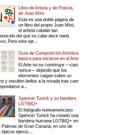
Libro de Artista y de Poesía,
de Joan Miró
Esta es una doble página de
un libro del propio Joan Miró,
el artista catalán tan
onocido del que no cabe decir nada
vo. Pero este eje...
Guía de Composición Artística
básica para iniciarse en el Arte
El Arte no se construye —casi
nunca— dejando que los
elementos caigan sobre un
no y resulten bellos a la mirada tras caer
epositarse a...
Spencer Tunick y su bandera
LGTBIQ+
El fotógrafo norteamericano
Spencer Tunick ha creado una
bandera humana LGTBIQ+ en
 Palmas de Gran Canaria, en uno de
 típicos ejercic...