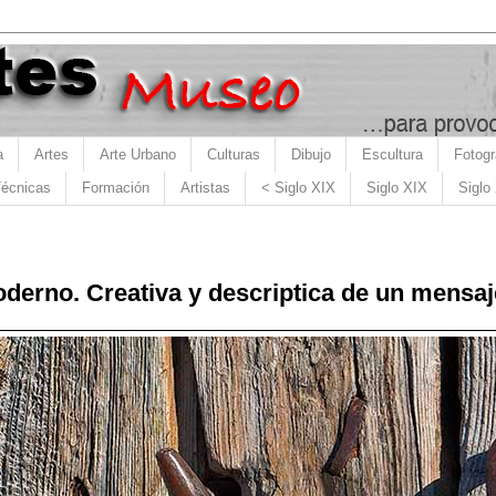
a
Artes
Arte Urbano
Culturas
Dibujo
Escultura
Fotogr
écnicas
Formación
Artistas
< Siglo XIX
Siglo XIX
Siglo
derno. Creativa y descriptica de un mensaj