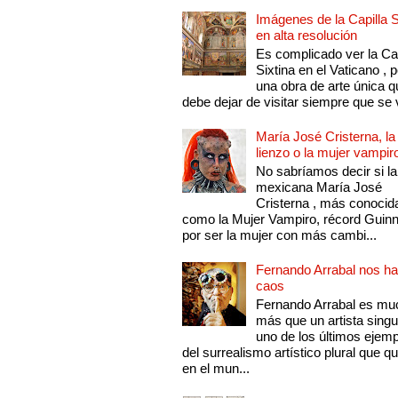
Imágenes de la Capilla S
en alta resolución
Es complicado ver la Cap
Sixtina en el Vaticano , 
una obra de arte única q
debe dejar de visitar siempre que se v
María José Cristerna, la
lienzo o la mujer vampir
No sabríamos decir si la
mexicana María José
Cristerna , más conocid
como la Mujer Vampiro, récord Guin
por ser la mujer con más cambi...
Fernando Arrabal nos ha
caos
Fernando Arrabal es mu
más que un artista singu
uno de los últimos ejem
del surrealismo artístico plural que 
en el mun...