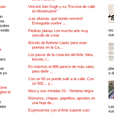
Joan
Vincent Van Gogh y su "Escena de calle
en Montmartre"
un
¡Las afueras, qué bonito nombre!
sta
Enseguida vuelve ...
 sobre
estilo
rec
Piedras planas con mucho arte muy
nue
sencillo de crear
Boceto de Antonio López para unas
puertas en la Ca...
a
Los pasos de la creación del Arte. Idea,
otro
boceto, r...
En mármol, el 888 parece de más valor,
que
pla
para darle ...
e yo
o d
Con un 50 se puede salir a la calle. Con
un 500… y...
Torre
Ibiza y sus miradas 01 - Ventana negra
ghel el
Números, chapas, papelitos, apuntes en
e
una hoja de...
eter
Las
Expresarnos con el Arte supone casi
sus