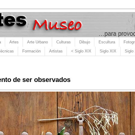
a
Artes
Arte Urbano
Culturas
Dibujo
Escultura
Fotogr
écnicas
Formación
Artistas
< Siglo XIX
Siglo XIX
Siglo
ento de ser observados