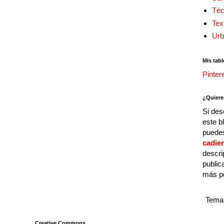
Téc
Tex
Urb
Mis tabl
Pinter
¿Quiere
Si des
este b
puedes
cadie
descri
public
más p
Tema 
Creative Commons