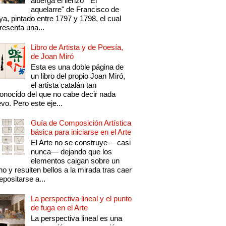
alberga el lienzo "El
aquelarre" de Francisco de
a, pintado entre 1797 y 1798, el cual
resenta una...
Libro de Artista y de Poesía,
de Joan Miró
Esta es una doble página de
un libro del propio Joan Miró,
el artista catalán tan
onocido del que no cabe decir nada
vo. Pero este eje...
Guía de Composición Artística
básica para iniciarse en el Arte
El Arte no se construye —casi
nunca— dejando que los
elementos caigan sobre un
no y resulten bellos a la mirada tras caer
epositarse a...
La perspectiva lineal y el punto
de fuga en el Arte
La perspectiva lineal es una