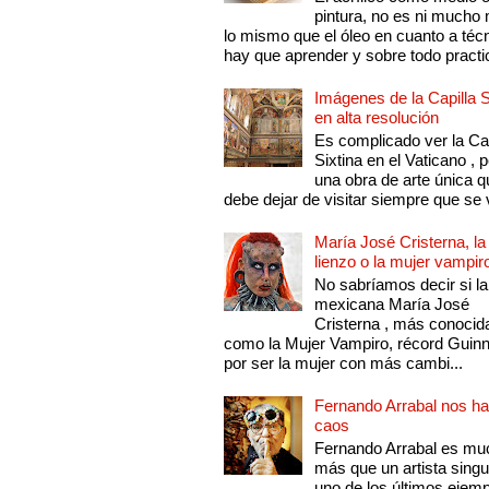
pintura, no es ni mucho
lo mismo que el óleo en cuanto a técn
hay que aprender y sobre todo practic
Imágenes de la Capilla S
en alta resolución
Es complicado ver la Cap
Sixtina en el Vaticano , 
una obra de arte única q
debe dejar de visitar siempre que se v
María José Cristerna, la
lienzo o la mujer vampir
No sabríamos decir si la
mexicana María José
Cristerna , más conocid
como la Mujer Vampiro, récord Guin
por ser la mujer con más cambi...
Fernando Arrabal nos ha
caos
Fernando Arrabal es mu
más que un artista singu
uno de los últimos ejem