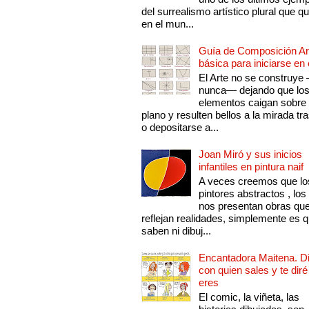
del surrealismo artístico plural que 
en el mun...
Guía de Composición Art
básica para iniciarse en 
El Arte no se construye
nunca— dejando que lo
elementos caigan sobre
plano y resulten bellos a la mirada tr
o depositarse a...
Joan Miró y sus inicios
infantiles en pintura naif
A veces creemos que lo
pintores abstractos , los
nos presentan obras qu
reflejan realidades, simplemente es 
saben ni dibuj...
Encantadora Maitena. 
con quien sales y te diré
eres
El comic, la viñeta, las