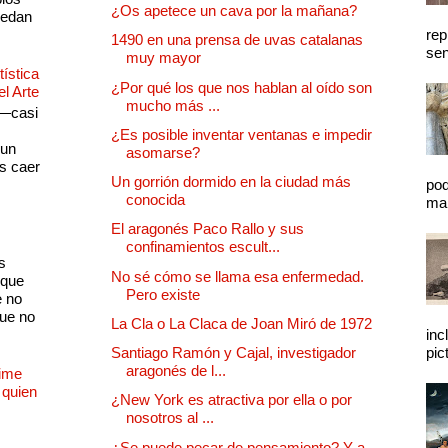
¿Os apetece un cava por la mañana?
quedan
rep
1490 en una prensa de uvas catalanas
sen
muy mayor
ística
¿Por qué los que nos hablan al oído son
el Arte
mucho más ...
 —casi
s
¿Es posible inventar ventanas e impedir
 un
asomarse?
as caer
Un gorrión dormido en la ciudad más
pod
conocida
mal
El aragonés Paco Rallo y sus
confinamientos escult...
s
No sé cómo se llama esa enfermedad.
 que
Pero existe
e no
que no
La Cla o La Claca de Joan Miró de 1972
inc
Santiago Ramón y Cajal, investigador
pic
aragonés de l...
Dime
 quien
¿New York es atractiva por ella o por
nosotros al ...
¿Se puede pecar de pensamiento? Y a