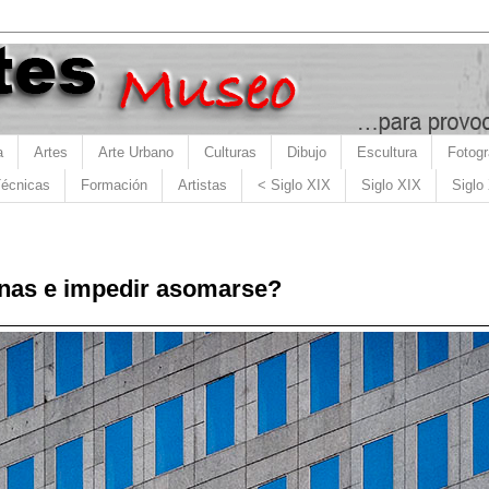
a
Artes
Arte Urbano
Culturas
Dibujo
Escultura
Fotogr
écnicas
Formación
Artistas
< Siglo XIX
Siglo XIX
Siglo
anas e impedir asomarse?