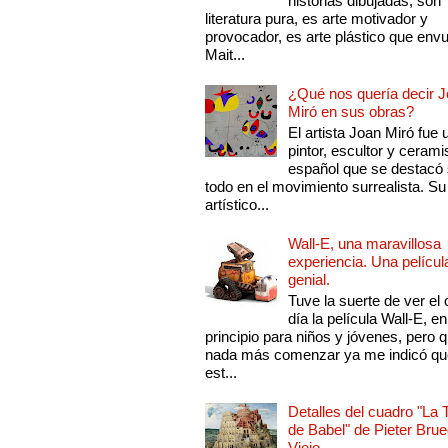
historias dibujadas, son
literatura pura, es arte motivador y
provocador, es arte plástico que env
Mait...
¿Qué nos quería decir 
Miró en sus obras?
El artista Joan Miró fue 
pintor, escultor y cerami
español que se destacó
todo en el movimiento surrealista. Su 
artístico...
Wall-E, una maravillosa
experiencia. Una películ
genial.
Tuve la suerte de ver el 
día la película Wall-E, en
principio para niños y jóvenes, pero 
nada más comenzar ya me indicó qu
est...
Detalles del cuadro "La 
de Babel" de Pieter Brue
Viejo