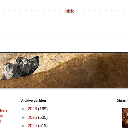
Inicio
Archivo del blog
Obras 
►
2026
(169)
dera.
ra
►
2025
(605)
o
►
2024
(519)
o