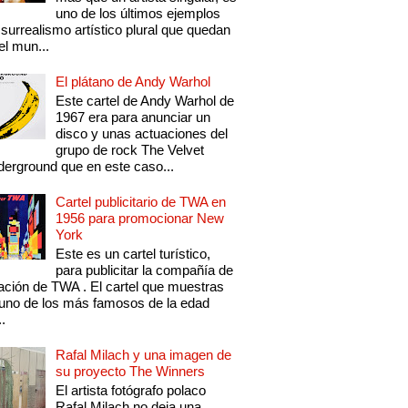
uno de los últimos ejemplos
 surrealismo artístico plural que quedan
el mun...
El plátano de Andy Warhol
Este cartel de Andy Warhol de
1967 era para anunciar un
disco y unas actuaciones del
grupo de rock The Velvet
erground que en este caso...
Cartel publicitario de TWA en
1956 para promocionar New
York
Este es un cartel turístico,
para publicitar la compañía de
ación de TWA . El cartel que muestras
uno de los más famosos de la edad
..
Rafal Milach y una imagen de
su proyecto The Winners
El artista fotógrafo polaco
Rafal Milach no deja una