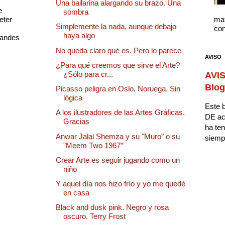
Una bailarina alargando su brazo. Una
e
sombra
eter
mat
Simplemente la nada, aunque debajo
con
haya algo
randes
No queda claro qué es. Pero lo parece
AVISO
¿Para qué creemos que sirve el Arte?
¿Sólo para cr...
AVIS
Blog
Picasso peligra en Oslo, Noruega. Sin
lógica
Este b
A los ilustradores de las Artes Gráficas.
DE ac
Gracias
ha ten
Anwar Jalal Shemza y su "Muro" o su
siempr
"Meem Two 1967”
Crear Arte es seguir jugando como un
niño
Y aquel día nos hizo frío y yo me quedé
en casa
Black and dusk pink. Negro y rosa
oscuro. Terry Frost