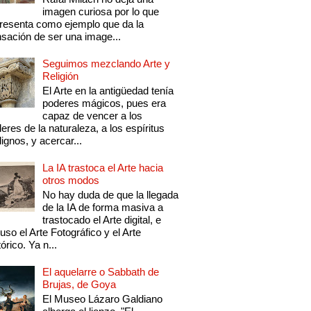
imagen curiosa por lo que
resenta como ejemplo que da la
sación de ser una image...
Seguimos mezclando Arte y
Religión
El Arte en la antigüedad tenía
poderes mágicos, pues era
capaz de vencer a los
eres de la naturaleza, a los espíritus
ignos, y acercar...
La IA trastoca el Arte hacia
otros modos
No hay duda de que la llegada
de la IA de forma masiva a
trastocado el Arte digital, e
luso el Arte Fotográfico y el Arte
tórico. Ya n...
El aquelarre o Sabbath de
Brujas, de Goya
El Museo Lázaro Galdiano