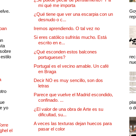
mi qué me importa
uelve.
Goy
¿Qué tiene que ver una escarpia con un
rep
desnudo o c...
Joan
Iremos aprendiendo. O tal vez no
Si eres católico sufrirás mucho. Está
un
escrito en e...
sta
 sobre
¿Qué esconden estos balcones
estilo
rec
portugueses?
nue
Portugal es el vecino amable. Un café
en Braga
a
Decir NO es muy sencillo, son dos
letras
otro
Parece que vuelve el Madrid escondido,
confinado. ...
que
pla
e yo
o d
¿El valor de una obra de Arte es su
dificultad, su...
A veces las texturas dejan huecos para
Torre
pasar el color
ghel el