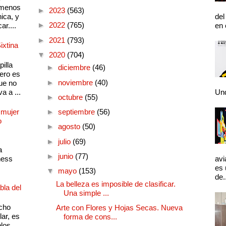
 menos
►
2023
(563)
ica, y
del
►
2022
(765)
ar....
en 
►
2021
(793)
ixtina
▼
2020
(704)
illa
►
diciembre
(46)
pero es
►
noviembre
(40)
ue no
a a ...
Und
►
octubre
(55)
 mujer
►
septiembre
(56)
o
►
agosto
(50)
►
julio
(69)
a
►
junio
(77)
ness
avi
es 
▼
mayo
(153)
de.
La belleza es imposible de clasificar.
bla del
Una simple ...
cho
Arte con Flores y Hojas Secas. Nueva
lar, es
forma de cons...
plos