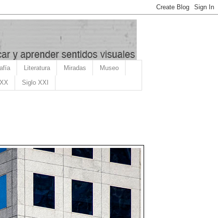
afía
Literatura
Miradas
Museo
 XX
Siglo XXI