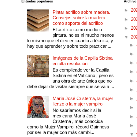
Entradas populares
Archivo
►
20
Pintar acrílico sobre madera.
Consejos sobre la madera
►
20
como soporte del acrílico
►
20
El acrílico como medio o
pintura, no es ni mucho menos
▼
20
lo mismo que el óleo en cuanto a técnica, y
►
hay que aprender y sobre todo practicar....
►
Imágenes de la Capilla Sixtina
►
en alta resolución
Es complicado ver la Capilla
►
Sixtina en el Vaticano , pero es
►
una obra de arte única que no
debe dejar de visitar siempre que se va a ...
►
María José Cristerna, la mujer
►
lienzo o la mujer vampiro
►
No sabríamos decir si la
mexicana María José
►
Cristerna , más conocida
►
como la Mujer Vampiro, récord Guinness
por ser la mujer con más cambi...
▼