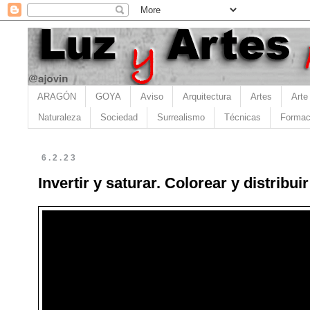
ARAGÓN
GOYA
Aviso
Arquitectura
Artes
Arte
Naturaleza
Sociedad
Surrealismo
Técnicas
Formac
6.2.23
Invertir y saturar. Colorear y distribuir