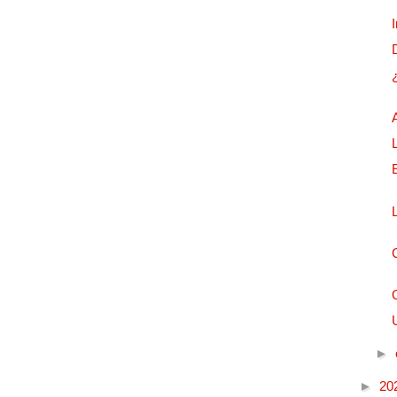
►
►
20