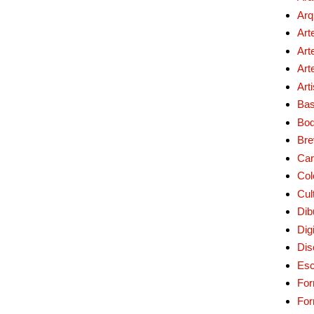
Arq
Art
Art
Art
Art
Bas
Bo
Bre
Car
Col
Cul
Dib
Digi
Dis
Esc
For
Fo