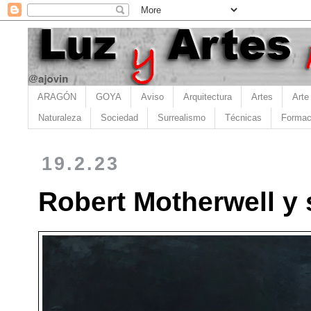
ARAGÓN
GOYA
Aviso
Arquitectura
Artes
Arte
Naturaleza
Sociedad
Surrealismo
Técnicas
Formac
19.2.23
Robert Motherwell y