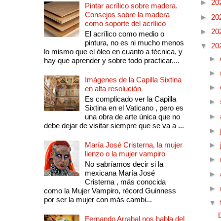
►
20
Pintar acrílico sobre madera.
Consejos sobre la madera
►
20
como soporte del acrílico
►
20
El acrílico como medio o
pintura, no es ni mucho menos
▼
20
lo mismo que el óleo en cuanto a técnica, y
►
hay que aprender y sobre todo practicar....
►
Imágenes de la Capilla Sixtina
►
en alta resolución
Es complicado ver la Capilla
►
Sixtina en el Vaticano , pero es
►
una obra de arte única que no
debe dejar de visitar siempre que se va a ...
►
María José Cristerna, la mujer
►
lienzo o la mujer vampiro
►
No sabríamos decir si la
mexicana María José
►
Cristerna , más conocida
►
como la Mujer Vampiro, récord Guinness
por ser la mujer con más cambi...
▼
Fernando Arrabal nos habla del