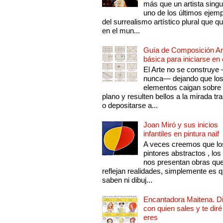
más que un artista singu
uno de los últimos ejem
del surrealismo artístico plural que 
en el mun...
Guía de Composición Art
básica para iniciarse en 
El Arte no se construye
nunca— dejando que lo
elementos caigan sobre
plano y resulten bellos a la mirada tr
o depositarse a...
Joan Miró y sus inicios
infantiles en pintura naif
A veces creemos que lo
pintores abstractos , los
nos presentan obras qu
reflejan realidades, simplemente es 
saben ni dibuj...
Encantadora Maitena. 
con quien sales y te diré
eres