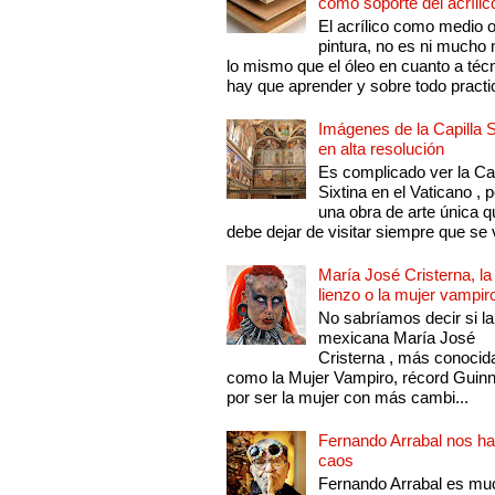
como soporte del acrílic
El acrílico como medio 
pintura, no es ni mucho
lo mismo que el óleo en cuanto a técn
hay que aprender y sobre todo practic
Imágenes de la Capilla S
en alta resolución
Es complicado ver la Cap
Sixtina en el Vaticano , 
una obra de arte única q
debe dejar de visitar siempre que se v
María José Cristerna, la
lienzo o la mujer vampir
No sabríamos decir si la
mexicana María José
Cristerna , más conocid
como la Mujer Vampiro, récord Guin
por ser la mujer con más cambi...
Fernando Arrabal nos ha
caos
Fernando Arrabal es mu