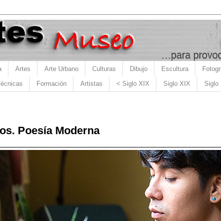
a
Artes
Arte Urbano
Culturas
Dibujo
Escultura
Fotogr
écnicas
Formación
Artistas
< Siglo XIX
Siglo XIX
Siglo
os. Poesía Moderna