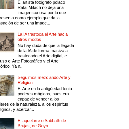
El artista fotógrafo polaco
Rafal Milach no deja una
imagen curiosa por lo que
resenta como ejemplo que da la
sación de ser una image...
La IA trastoca el Arte hacia
otros modos
No hay duda de que la llegada
de la IA de forma masiva a
trastocado el Arte digital, e
luso el Arte Fotográfico y el Arte
tórico. Ya n...
Seguimos mezclando Arte y
Religión
El Arte en la antigüedad tenía
poderes mágicos, pues era
capaz de vencer a los
eres de la naturaleza, a los espíritus
ignos, y acercar...
El aquelarre o Sabbath de
Brujas, de Goya