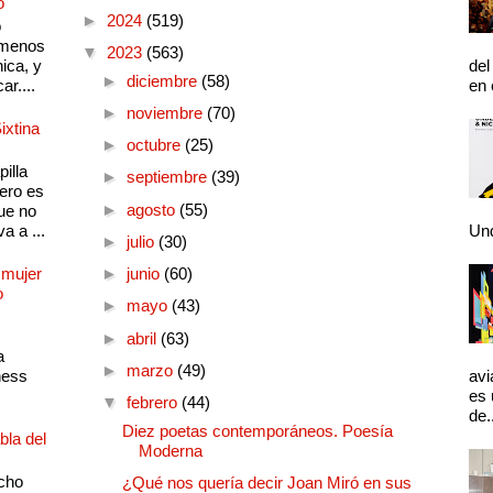
o
►
2024
(519)
o
 menos
▼
2023
(563)
ica, y
del
►
diciembre
(58)
ar....
en 
►
noviembre
(70)
ixtina
►
octubre
(25)
illa
►
septiembre
(39)
pero es
►
agosto
(55)
ue no
a a ...
Und
►
julio
(30)
 mujer
►
junio
(60)
o
►
mayo
(43)
►
abril
(63)
a
►
marzo
(49)
ness
avi
es 
▼
febrero
(44)
de.
Diez poetas contemporáneos. Poesía
bla del
Moderna
cho
¿Qué nos quería decir Joan Miró en sus