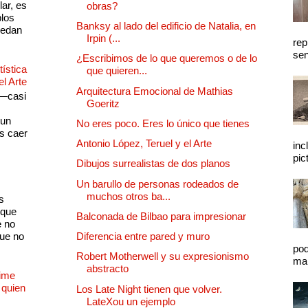
lar, es
obras?
plos
Banksy al lado del edificio de Natalia, en
quedan
Irpin (...
rep
sen
¿Escribimos de lo que queremos o de lo
ística
que quieren...
el Arte
Arquitectura Emocional de Mathias
 —casi
Goeritz
s
 un
No eres poco. Eres lo único que tienes
as caer
Antonio López, Teruel y el Arte
inc
pic
Dibujos surrealistas de dos planos
Un barullo de personas rodeados de
muchos otros ba...
s
 que
Balconada de Bilbao para impresionar
e no
que no
Diferencia entre pared y muro
pod
Robert Motherwell y su expresionismo
mal
abstracto
Dime
 quien
Los Late Night tienen que volver.
LateXou un ejemplo