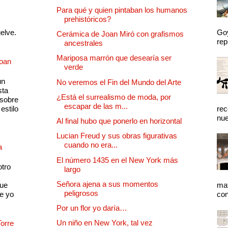
Para qué y quien pintaban los humanos
prehistóricos?
uelve.
Goy
Cerámica de Joan Miró con grafismos
rep
ancestrales
Mariposa marrón que desearía ser
Joan
verde
un
No veremos el Fin del Mundo del Arte
sta
¿Está el surrealismo de moda, por
 sobre
escapar de las m...
estilo
rec
nue
Al final hubo que ponerlo en horizontal
Lucian Freud y sus obras figurativas
cuando no era...
a
El número 1435 en el New York más
otro
largo
Señora ajena a sus momentos
que
mat
peligrosos
e yo
con
Por un flor yo daría…
Un niño en New York, tal vez
Torre