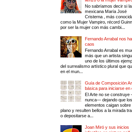
No sabríamos decir si la
mexicana María José
Cristerna , más conocid
como la Mujer Vampiro, récord Guin
por ser la mujer con más cambi...
Fernando Arrabal nos ha
caos
Fernando Arrabal es mu
más que un artista singu
uno de los últimos ejem
del surrealismo artístico plural que 
en el mun...
Guía de Composición Art
básica para iniciarse en 
El Arte no se construye
nunca— dejando que lo
elementos caigan sobre
plano y resulten bellos a la mirada tr
o depositarse a...
Joan Miró y sus inicios