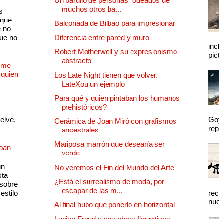
Un barullo de personas rodeados de
muchos otros ba...
s
 que
Balconada de Bilbao para impresionar
e no
que no
Diferencia entre pared y muro
inc
Robert Motherwell y su expresionismo
pic
abstracto
Dime
 quien
Los Late Night tienen que volver.
LateXou un ejemplo
Para qué y quien pintaban los humanos
prehistóricos?
uelve.
Goy
Cerámica de Joan Miró con grafismos
rep
ancestrales
Mariposa marrón que desearía ser
Joan
verde
un
No veremos el Fin del Mundo del Arte
sta
¿Está el surrealismo de moda, por
 sobre
escapar de las m...
estilo
rec
nue
Al final hubo que ponerlo en horizontal
Lucian Freud y sus obras figurativas