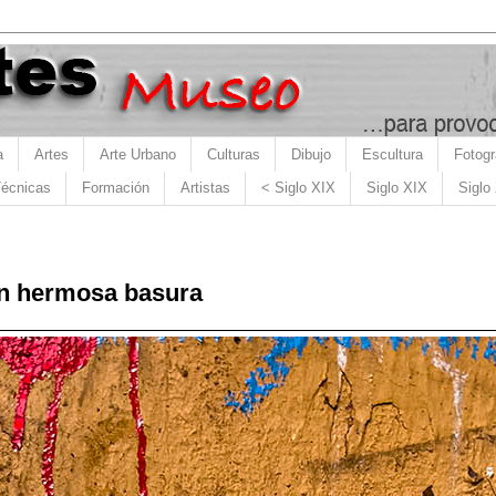
a
Artes
Arte Urbano
Culturas
Dibujo
Escultura
Fotogr
écnicas
Formación
Artistas
< Siglo XIX
Siglo XIX
Siglo
en hermosa basura