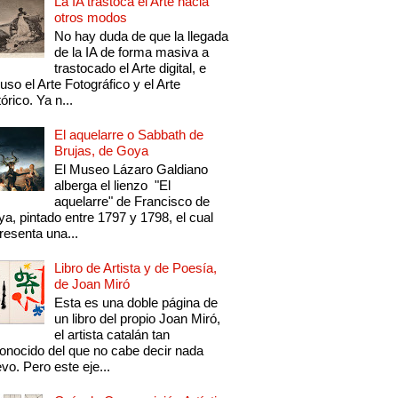
La IA trastoca el Arte hacia
otros modos
No hay duda de que la llegada
de la IA de forma masiva a
trastocado el Arte digital, e
luso el Arte Fotográfico y el Arte
tórico. Ya n...
El aquelarre o Sabbath de
Brujas, de Goya
El Museo Lázaro Galdiano
alberga el lienzo "El
aquelarre" de Francisco de
a, pintado entre 1797 y 1798, el cual
resenta una...
Libro de Artista y de Poesía,
de Joan Miró
Esta es una doble página de
un libro del propio Joan Miró,
el artista catalán tan
onocido del que no cabe decir nada
vo. Pero este eje...