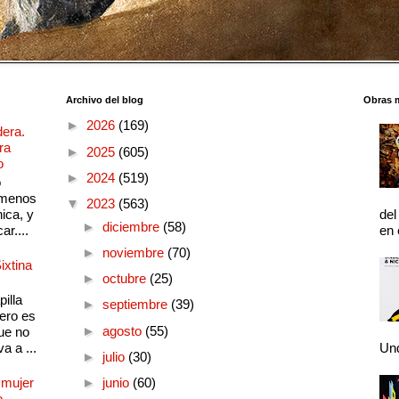
Archivo del blog
Obras 
►
2026
(169)
dera.
ra
►
2025
(605)
o
►
2024
(519)
o
 menos
▼
2023
(563)
ica, y
del
►
diciembre
(58)
ar....
en 
►
noviembre
(70)
ixtina
►
octubre
(25)
illa
►
septiembre
(39)
pero es
►
agosto
(55)
ue no
a a ...
Und
►
julio
(30)
 mujer
►
junio
(60)
o