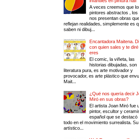
infantiles en pintura naif
A veces creemos que lo
pintores abstractos , los
nos presentan obras qu
reflejan realidades, simplemente es 
saben ni dibuj...
Encantadora Maitena. 
con quien sales y te diré
eres
El comic, la viñeta, las
historias dibujadas, son
literatura pura, es arte motivador y
provocador, es arte plástico que env
Mait...
¿Qué nos quería decir 
Miró en sus obras?
El artista Joan Miró fue 
pintor, escultor y cerami
español que se destacó
todo en el movimiento surrealista. Su 
artístico...