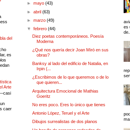
►
mayo
(43)
►
abril
(63)
a
►
marzo
(49)
ness
avi
es 
▼
febrero
(44)
de.
Diez poetas contemporáneos. Poesía
bla del
Moderna
cho
¿Qué nos quería decir Joan Miró en sus
lar, es
obras?
plos
Banksy al lado del edificio de Natalia, en
quedan
Irpin (...
rep
sen
¿Escribimos de lo que queremos o de lo
ística
que quieren...
el Arte
Arquitectura Emocional de Mathias
 —casi
Goeritz
s
 un
No eres poco. Eres lo único que tienes
as caer
Antonio López, Teruel y el Arte
pod
mal
Dibujos surrealistas de dos planos