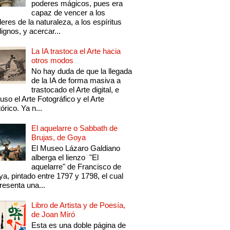
poderes mágicos, pues era
capaz de vencer a los
eres de la naturaleza, a los espíritus
ignos, y acercar...
La IA trastoca el Arte hacia
otros modos
No hay duda de que la llegada
de la IA de forma masiva a
trastocado el Arte digital, e
luso el Arte Fotográfico y el Arte
tórico. Ya n...
El aquelarre o Sabbath de
Brujas, de Goya
El Museo Lázaro Galdiano
alberga el lienzo "El
aquelarre" de Francisco de
a, pintado entre 1797 y 1798, el cual
resenta una...
Libro de Artista y de Poesía,
de Joan Miró
Esta es una doble página de