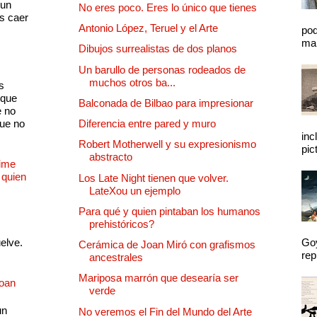
 un
No eres poco. Eres lo único que tienes
as caer
Antonio López, Teruel y el Arte
pod
mal
Dibujos surrealistas de dos planos
Un barullo de personas rodeados de
muchos otros ba...
s
 que
Balconada de Bilbao para impresionar
e no
que no
Diferencia entre pared y muro
inc
Robert Motherwell y su expresionismo
pic
abstracto
Dime
 quien
Los Late Night tienen que volver.
LateXou un ejemplo
Para qué y quien pintaban los humanos
prehistóricos?
uelve.
Goy
Cerámica de Joan Miró con grafismos
rep
ancestrales
Mariposa marrón que desearía ser
Joan
verde
un
No veremos el Fin del Mundo del Arte