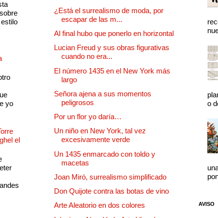
sta
¿Está el surrealismo de moda, por
 sobre
escapar de las m...
estilo
rec
nue
Al final hubo que ponerlo en horizontal
Lucian Freud y sus obras figurativas
cuando no era...
a
El número 1435 en el New York más
otro
largo
Señora ajena a sus momentos
que
pla
peligrosos
e yo
o d
Por un flor yo daría…
Un niño en New York, tal vez
Torre
excesivamente verde
ghel el
Un 1435 enmarcado con toldo y
e
macetas
eter
una
pon
Joan Miró, surrealismo simplificado
randes
Don Quijote contra las botas de vino
AVISO
Arte Aleatorio en dos colores