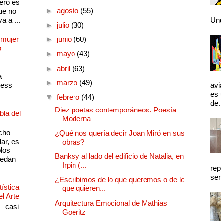
pero es
►
agosto
(55)
ue no
a a ...
Und
►
julio
(30)
 mujer
►
junio
(60)
o
►
mayo
(43)
►
abril
(63)
a
►
marzo
(49)
ness
avi
es 
▼
febrero
(44)
de.
Diez poetas contemporáneos. Poesía
bla del
Moderna
cho
¿Qué nos quería decir Joan Miró en sus
lar, es
obras?
plos
Banksy al lado del edificio de Natalia, en
quedan
Irpin (...
rep
sen
¿Escribimos de lo que queremos o de lo
ística
que quieren...
el Arte
Arquitectura Emocional de Mathias
 —casi
Goeritz
s