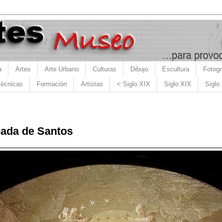
a
Artes
Arte Urbano
Culturas
Dibujo
Escultura
Fotogr
écnicas
Formación
Artistas
< Siglo XIX
Siglo XIX
Siglo
eada de Santos