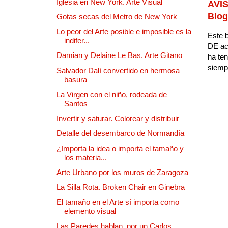
Iglesia en New York. Arte Visual
AVIS
Blog
Gotas secas del Metro de New York
Lo peor del Arte posible e imposible es la
Este b
indifer...
DE ac
Damian y Delaine Le Bas. Arte Gitano
ha ten
siempr
Salvador Dalí convertido en hermosa
basura
La Virgen con el niño, rodeada de
Santos
Invertir y saturar. Colorear y distribuir
Detalle del desembarco de Normandía
¿Importa la idea o importa el tamaño y
los materia...
Arte Urbano por los muros de Zaragoza
La Silla Rota. Broken Chair en Ginebra
El tamaño en el Arte sí importa como
elemento visual
Las Paredes hablan, por un Carlos