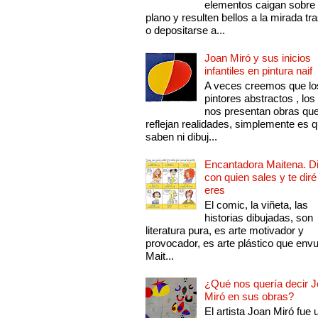
elementos caigan sobre
plano y resulten bellos a la mirada tr
o depositarse a...
Joan Miró y sus inicios
infantiles en pintura naif
A veces creemos que lo
pintores abstractos , los
nos presentan obras qu
reflejan realidades, simplemente es 
saben ni dibuj...
Encantadora Maitena. 
con quien sales y te diré
eres
El comic, la viñeta, las
historias dibujadas, son
literatura pura, es arte motivador y
provocador, es arte plástico que env
Mait...
¿Qué nos quería decir 
Miró en sus obras?
El artista Joan Miró fue 