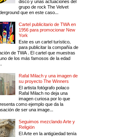
disco y unas actuaciones del
grupo de rock The Velvet
erground que en este caso...
Cartel publicitario de TWA en
1956 para promocionar New
York
Este es un cartel turístico,
para publicitar la compañía de
ación de TWA . El cartel que muestras
uno de los más famosos de la edad
..
Rafal Milach y una imagen de
su proyecto The Winners
El artista fotógrafo polaco
Rafal Milach no deja una
imagen curiosa por lo que
resenta como ejemplo que da la
sación de ser una image...
Seguimos mezclando Arte y
Religión
El Arte en la antigüedad tenía