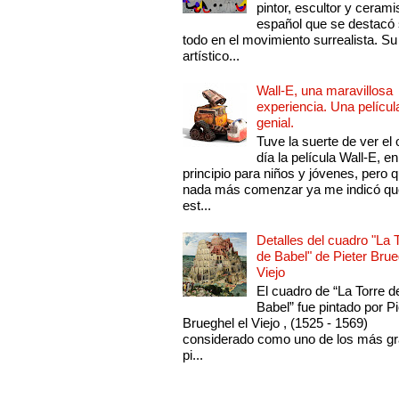
pintor, escultor y cerami
español que se destacó
todo en el movimiento surrealista. Su 
artístico...
Wall-E, una maravillosa
experiencia. Una películ
genial.
Tuve la suerte de ver el 
día la película Wall-E, en
principio para niños y jóvenes, pero 
nada más comenzar ya me indicó qu
est...
Detalles del cuadro "La 
de Babel" de Pieter Brue
Viejo
El cuadro de “La Torre d
Babel” fue pintado por Pi
Brueghel el Viejo , (1525 - 1569)
considerado como uno de los más g
pi...