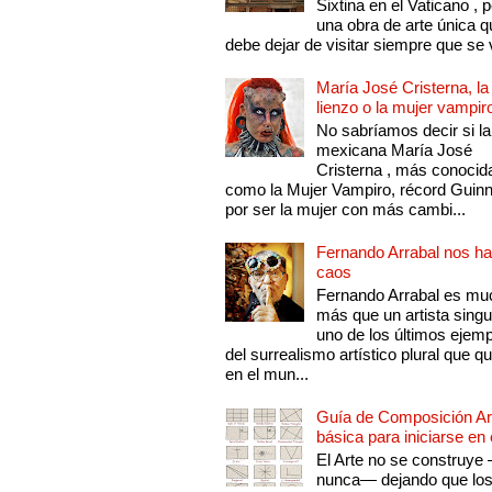
Sixtina en el Vaticano , 
una obra de arte única q
debe dejar de visitar siempre que se v
María José Cristerna, la
lienzo o la mujer vampir
No sabríamos decir si la
mexicana María José
Cristerna , más conocid
como la Mujer Vampiro, récord Guin
por ser la mujer con más cambi...
Fernando Arrabal nos ha
caos
Fernando Arrabal es mu
más que un artista singu
uno de los últimos ejem
del surrealismo artístico plural que 
en el mun...
Guía de Composición Art
básica para iniciarse en 
El Arte no se construye
nunca— dejando que lo