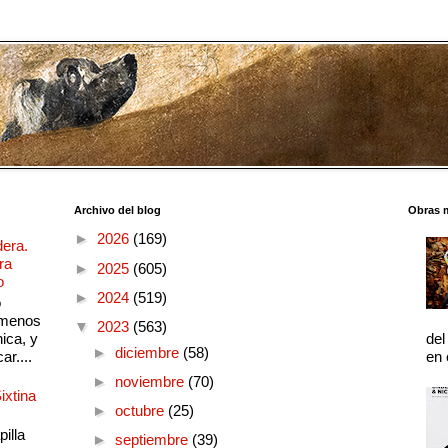
Archivo del blog
Obras 
►
2026
(169)
dera.
ra
►
2025
(605)
o
►
2024
(519)
o
 menos
▼
2023
(563)
ica, y
del
►
diciembre
(58)
ar....
en 
►
noviembre
(70)
ixtina
►
octubre
(25)
illa
►
septiembre
(39)