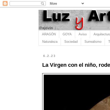
ARAGÓN
GOYA
Aviso
Arquitectur
Naturaleza
Sociedad
Surrealismo
T
6.2.23
La Virgen con el niño, rod