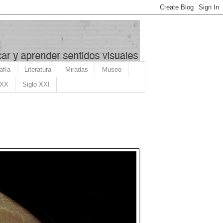
afía
Literatura
Miradas
Museo
 XX
Siglo XXI