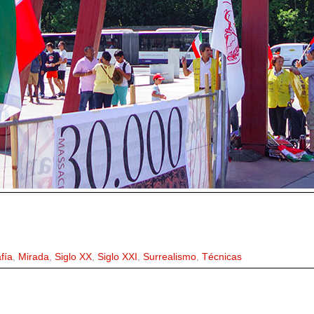
fía
,
Mirada
,
Siglo XX
,
Siglo XXI
,
Surrealismo
,
Técnicas