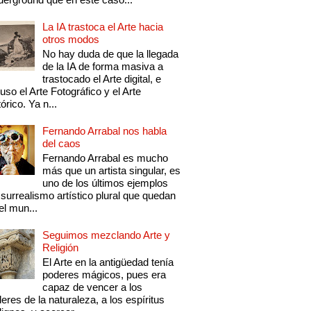
La IA trastoca el Arte hacia
otros modos
No hay duda de que la llegada
de la IA de forma masiva a
trastocado el Arte digital, e
luso el Arte Fotográfico y el Arte
tórico. Ya n...
Fernando Arrabal nos habla
del caos
Fernando Arrabal es mucho
más que un artista singular, es
uno de los últimos ejemplos
 surrealismo artístico plural que quedan
el mun...
Seguimos mezclando Arte y
Religión
El Arte en la antigüedad tenía
poderes mágicos, pues era
capaz de vencer a los
eres de la naturaleza, a los espíritus