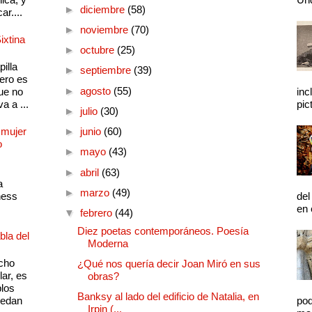
►
diciembre
(58)
ar....
►
noviembre
(70)
ixtina
►
octubre
(25)
illa
►
septiembre
(39)
pero es
►
agosto
(55)
ue no
inc
a a ...
pic
►
julio
(30)
 mujer
►
junio
(60)
o
►
mayo
(43)
►
abril
(63)
a
►
marzo
(49)
ness
del
en 
▼
febrero
(44)
Diez poetas contemporáneos. Poesía
bla del
Moderna
cho
¿Qué nos quería decir Joan Miró en sus
lar, es
obras?
plos
Banksy al lado del edificio de Natalia, en
quedan
pod
Irpin (...