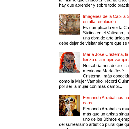
hay que aprender y sobre todo practic
Imágenes de la Capilla S
en alta resolución
Es complicado ver la Cap
Sixtina en el Vaticano , 
una obra de arte única q
debe dejar de visitar siempre que se v
María José Cristerna, la
lienzo o la mujer vampir
No sabríamos decir si la
mexicana María José
Cristerna , más conocid
como la Mujer Vampiro, récord Guin
por ser la mujer con más cambi...
Fernando Arrabal nos ha
caos
Fernando Arrabal es mu
más que un artista singu
uno de los últimos ejem
del surrealismo artístico plural que 