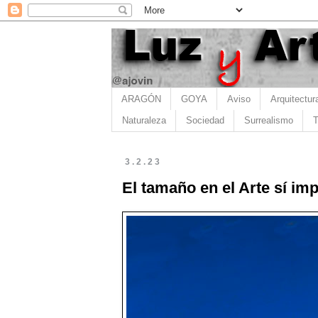
ARAGÓN
GOYA
Aviso
Arquitectur
Naturaleza
Sociedad
Surrealismo
T
3.2.23
El tamaño en el Arte sí im