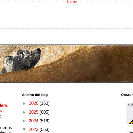
Inicio
Archivo del blog
Obras 
►
2026
(169)
dera.
ra
►
2025
(605)
o
►
2024
(519)
o
 menos
▼
2023
(563)
ica, y
Und