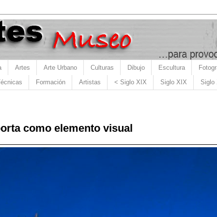
a
Artes
Arte Urbano
Culturas
Dibujo
Escultura
Fotogr
écnicas
Formación
Artistas
< Siglo XIX
Siglo XIX
Siglo
porta como elemento visual