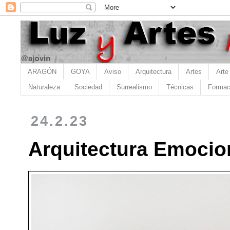
ARAGÓN
GOYA
Aviso
Arquitectura
Artes
Arte
Naturaleza
Sociedad
Surrealismo
Técnicas
Formac
24.2.23
Arquitectura Emocion