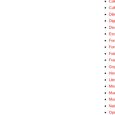
Col
Cul
Dib
Digi
Dis
Esc
For
Fo
Fot
Fra
Go
His
Lit
Mir
Mur
Mu
Nat
Opi