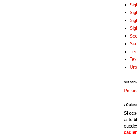
Sig
Sig
Sig
Sig
Soc
Sur
Téc
Tex
Urb
Mis tabl
Pinter
¿Quiere
Si des
este b
puedes
cadie