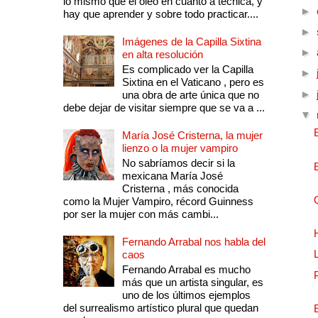
lo mismo que el óleo en cuanto a técnica, y
►
hay que aprender y sobre todo practicar....
►
Imágenes de la Capilla Sixtina
►
en alta resolución
Es complicado ver la Capilla
►
Sixtina en el Vaticano , pero es
►
una obra de arte única que no
debe dejar de visitar siempre que se va a ...
▼
María José Cristerna, la mujer
lienzo o la mujer vampiro
No sabríamos decir si la
mexicana María José
Cristerna , más conocida
como la Mujer Vampiro, récord Guinness
por ser la mujer con más cambi...
Fernando Arrabal nos habla del
caos
Fernando Arrabal es mucho
más que un artista singular, es
uno de los últimos ejemplos
del surrealismo artístico plural que quedan