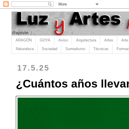
ARAGÓN
GOYA
Aviso
Arquitectura
Artes
Arte
Naturaleza
Sociedad
Surrealismo
Técnicas
Formac
17.5.25
¿Cuántos años lleva