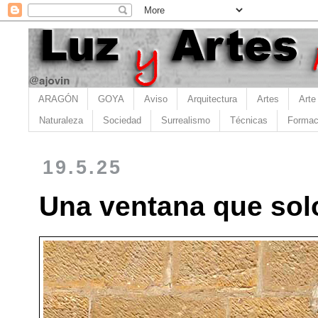
ARAGÓN
GOYA
Aviso
Arquitectura
Artes
Arte
Naturaleza
Sociedad
Surrealismo
Técnicas
Formac
19.5.25
Una ventana que solo