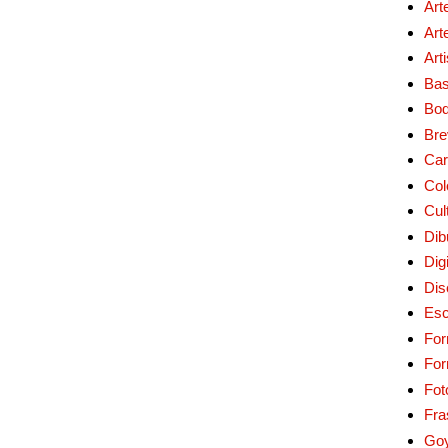
Art
Art
Art
Bas
Bo
Bre
Car
Col
Cul
Dib
Digi
Dis
Esc
For
Fo
Fot
Fra
Go