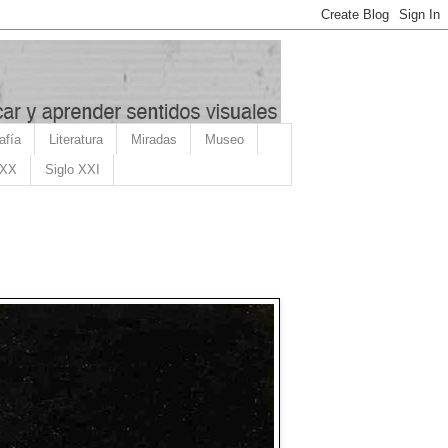
afía
Literatura
Miradas
Museo
 XX
Siglo XXI