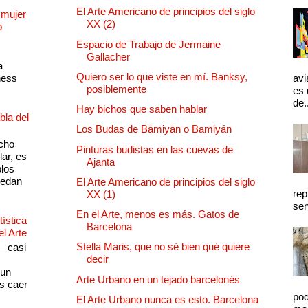
El Arte Americano de principios del siglo
 mujer
XX (2)
o
Espacio de Trabajo de Jermaine
Gallacher
a
Quiero ser lo que viste en mí. Banksy,
ness
avi
posiblemente
es 
de.
Hay bichos que saben hablar
bla del
Los Budas de Bāmiyān o Bamiyán
cho
Pinturas budistas en las cuevas de
lar, es
Ajanta
plos
quedan
El Arte Americano de principios del siglo
rep
XX (1)
sen
En el Arte, menos es más. Gatos de
ística
Barcelona
el Arte
Stella Maris, que no sé bien qué quiere
 —casi
decir
s
 un
Arte Urbano en un tejado barcelonés
as caer
pod
El Arte Urbano nunca es esto. Barcelona