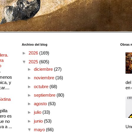
Archivo del blog
Obras 
►
2026
(169)
dera.
ra
▼
2025
(605)
o
►
diciembre
(27)
o
 menos
►
noviembre
(16)
ica, y
del
►
octubre
(68)
ar....
en 
►
septiembre
(80)
ixtina
►
agosto
(63)
illa
►
julio
(33)
pero es
►
junio
(53)
ue no
a a ...
Und
▼
mayo
(66)