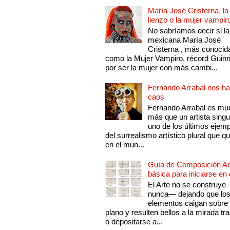
María José Cristerna, la
lienzo o la mujer vampir
No sabríamos decir si la
mexicana María José
Cristerna , más conocid
como la Mujer Vampiro, récord Guin
por ser la mujer con más cambi...
Fernando Arrabal nos ha
caos
Fernando Arrabal es mu
más que un artista singu
uno de los últimos ejem
del surrealismo artístico plural que 
en el mun...
Guía de Composición Art
básica para iniciarse en 
El Arte no se construye
nunca— dejando que lo
elementos caigan sobre
plano y resulten bellos a la mirada tr
o depositarse a...