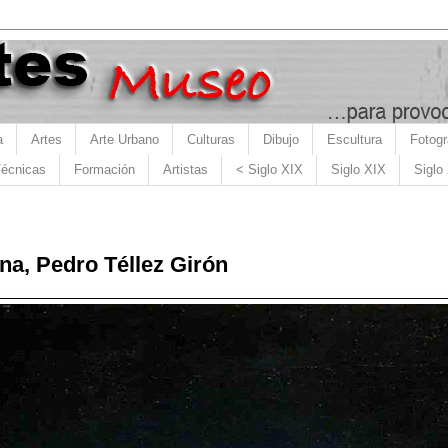
a
Artes
Arte Urbano
Culturas
Dibujo
Escultura
Fotogr
écnicas
Formación
Artistas
< Siglo XIX
Siglo XIX
Siglo
na, Pedro Téllez Girón