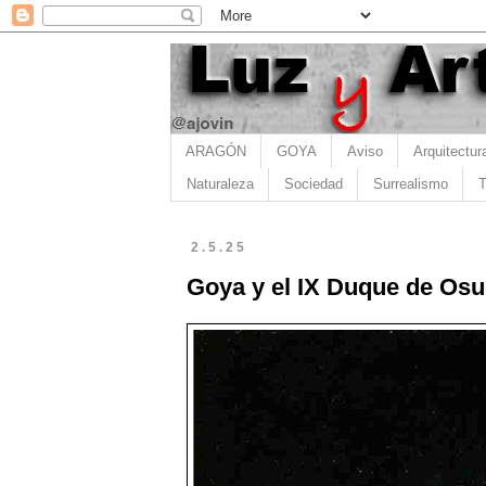
ARAGÓN
GOYA
Aviso
Arquitectur
Naturaleza
Sociedad
Surrealismo
T
2.5.25
Goya y el IX Duque de Osu