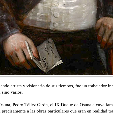
do artista y visionario de sus tiempos, fue un trabajador inca
 sino varios.
Osuna, Pedro Téllez Girón, el IX Duque de Osuna a cuya famil
precisamente a las obras particulares que eran en realidad tr