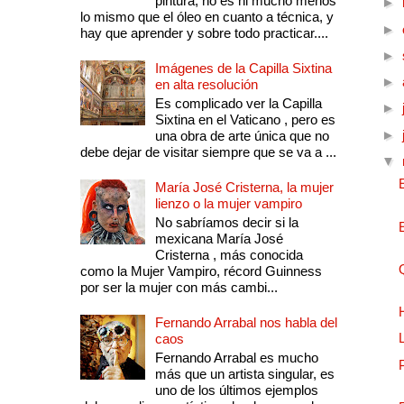
pintura, no es ni mucho menos
►
lo mismo que el óleo en cuanto a técnica, y
►
hay que aprender y sobre todo practicar....
►
Imágenes de la Capilla Sixtina
►
en alta resolución
Es complicado ver la Capilla
►
Sixtina en el Vaticano , pero es
►
una obra de arte única que no
debe dejar de visitar siempre que se va a ...
▼
María José Cristerna, la mujer
lienzo o la mujer vampiro
No sabríamos decir si la
mexicana María José
Cristerna , más conocida
como la Mujer Vampiro, récord Guinness
por ser la mujer con más cambi...
Fernando Arrabal nos habla del
caos
Fernando Arrabal es mucho
más que un artista singular, es
uno de los últimos ejemplos