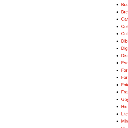
Bo
Bre
Car
Col
Cul
Dib
Digi
Dis
Esc
For
Fo
Fot
Fra
Go
His
Lit
Mir