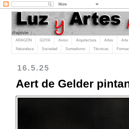
ARAGÓN
GOYA
Aviso
Arquitectura
Artes
Arte
Naturaleza
Sociedad
Surrealismo
Técnicas
Formac
16.5.25
Aert de Gelder pint