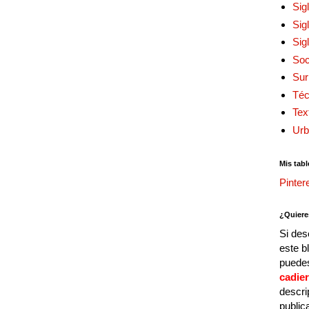
Sig
Sig
Sig
Soc
Sur
Téc
Tex
Urb
Mis tabl
Pinter
¿Quiere
Si des
este b
puedes
cadie
descri
public