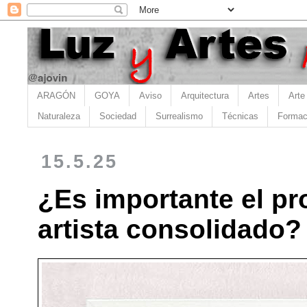
ARAGÓN
GOYA
Aviso
Arquitectura
Artes
Arte
Naturaleza
Sociedad
Surrealismo
Técnicas
Formac
15.5.25
¿Es importante el pr
artista consolidado?