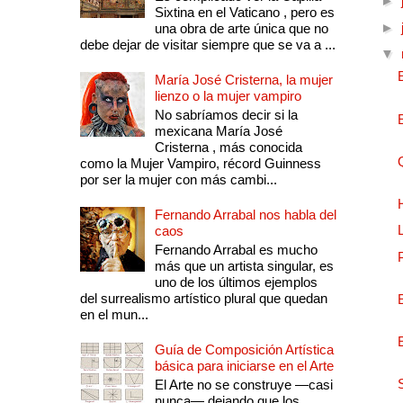
►
Sixtina en el Vaticano , pero es
►
una obra de arte única que no
debe dejar de visitar siempre que se va a ...
▼
María José Cristerna, la mujer
lienzo o la mujer vampiro
No sabríamos decir si la
mexicana María José
Cristerna , más conocida
como la Mujer Vampiro, récord Guinness
por ser la mujer con más cambi...
Fernando Arrabal nos habla del
caos
Fernando Arrabal es mucho
más que un artista singular, es
uno de los últimos ejemplos
del surrealismo artístico plural que quedan
en el mun...
Guía de Composición Artística
básica para iniciarse en el Arte
El Arte no se construye —casi
nunca— dejando que los