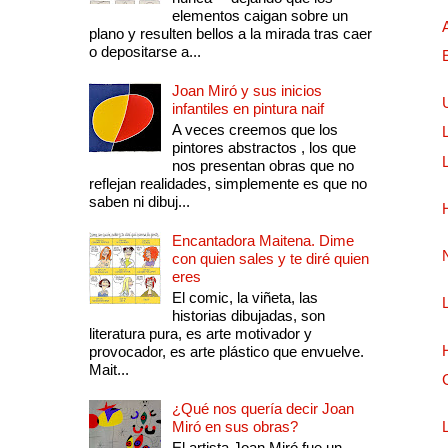
elementos caigan sobre un
plano y resulten bellos a la mirada tras caer
o depositarse a...
Joan Miró y sus inicios
infantiles en pintura naif
A veces creemos que los
pintores abstractos , los que
nos presentan obras que no
reflejan realidades, simplemente es que no
saben ni dibuj...
Encantadora Maitena. Dime
con quien sales y te diré quien
eres
El comic, la viñeta, las
historias dibujadas, son
literatura pura, es arte motivador y
provocador, es arte plástico que envuelve.
Mait...
¿Qué nos quería decir Joan
Miró en sus obras?
El artista Joan Miró fue un