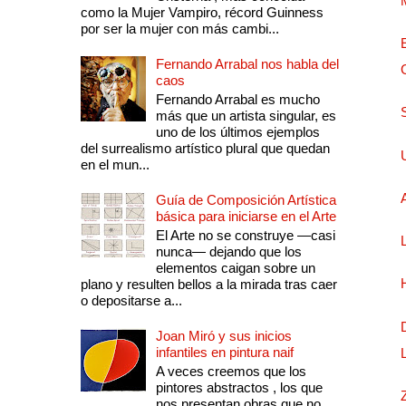
como la Mujer Vampiro, récord Guinness
por ser la mujer con más cambi...
Fernando Arrabal nos habla del
caos
Fernando Arrabal es mucho
más que un artista singular, es
uno de los últimos ejemplos
del surrealismo artístico plural que quedan
en el mun...
Guía de Composición Artística
básica para iniciarse en el Arte
El Arte no se construye —casi
nunca— dejando que los
elementos caigan sobre un
plano y resulten bellos a la mirada tras caer
o depositarse a...
Joan Miró y sus inicios
infantiles en pintura naif
A veces creemos que los
pintores abstractos , los que
nos presentan obras que no