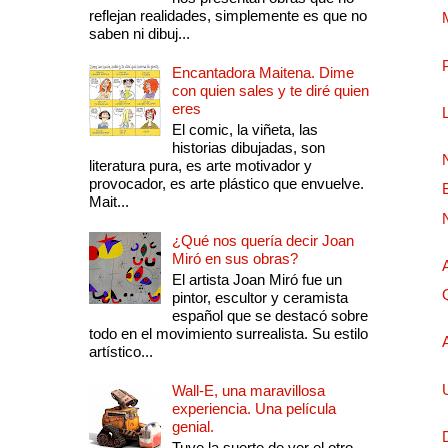
reflejan realidades, simplemente es que no
saben ni dibuj...
Encantadora Maitena. Dime
con quien sales y te diré quien
eres
El comic, la viñeta, las
historias dibujadas, son
literatura pura, es arte motivador y
provocador, es arte plástico que envuelve.
Mait...
¿Qué nos quería decir Joan
Miró en sus obras?
El artista Joan Miró fue un
pintor, escultor y ceramista
español que se destacó sobre
todo en el movimiento surrealista. Su estilo
artístico...
Wall-E, una maravillosa
experiencia. Una película
genial.
Tuve la suerte de ver el otro