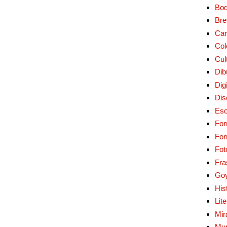
Bo
Bre
Car
Col
Cul
Dib
Digi
Dis
Esc
For
Fo
Fot
Fra
Go
His
Lit
Mir
Mur