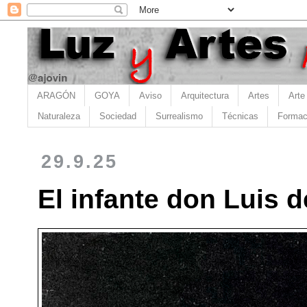
ARAGÓN
GOYA
Aviso
Arquitectura
Artes
Arte
Naturaleza
Sociedad
Surrealismo
Técnicas
Formac
29.9.25
El infante don Luis 