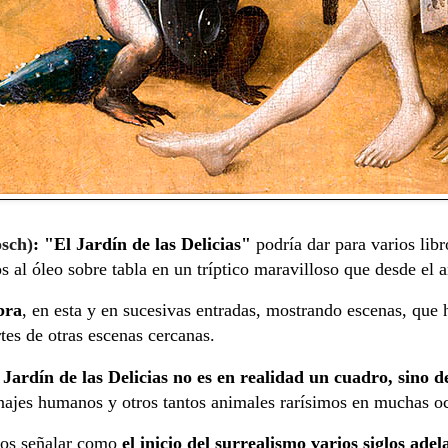
sch)
: "El Jardín de las Delicias"
podría dar para varios lib
s al óleo sobre tabla en un tríptico maravilloso que desde el 
bra
, en esta y en sucesivas entradas, mostrando escenas, que
rtes de otras escenas cercanas.
 Jardín de las Delicias no es en realidad un cuadro, sino d
najes humanos y otros tantos animales rarísimos en muchas o
mos señalar como
el inicio del surrealismo varios siglos ade