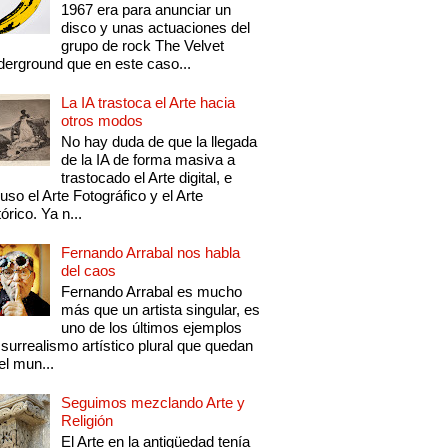
1967 era para anunciar un
disco y unas actuaciones del
grupo de rock The Velvet
erground que en este caso...
La IA trastoca el Arte hacia
otros modos
No hay duda de que la llegada
de la IA de forma masiva a
trastocado el Arte digital, e
luso el Arte Fotográfico y el Arte
tórico. Ya n...
Fernando Arrabal nos habla
del caos
Fernando Arrabal es mucho
más que un artista singular, es
uno de los últimos ejemplos
 surrealismo artístico plural que quedan
el mun...
Seguimos mezclando Arte y
Religión
El Arte en la antigüedad tenía