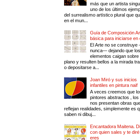
más que un artista singu
uno de los últimos ejem
del surrealismo artístico plural que 
en el mun...
Guía de Composición Art
básica para iniciarse en 
El Arte no se construye
nunca— dejando que lo
elementos caigan sobre
plano y resulten bellos a la mirada tr
o depositarse a...
Joan Miró y sus inicios
infantiles en pintura naif
A veces creemos que lo
pintores abstractos , los
nos presentan obras qu
reflejan realidades, simplemente es 
saben ni dibuj...
Encantadora Maitena. 
con quien sales y te diré
eres