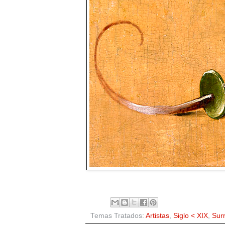
Temas Tratados:
Artistas
,
Siglo < XIX
,
Sur