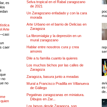
Selva tropical en el Rabal zaragozano
lar, es
de 2021
plos
quedan
pod
Un Zaragozano enfadado y con la cara
mal
morada
Arte Urbano en el barrio de Delicias en
ística
Zaragoza
el Arte
 —casi
La fibromialgia y la depresión en un
s
mural zaragozano
 un
Hablar entre nosotros cura y crea
as caer
rep
amores
sen
Dile a tu familia cuanto la quieres
Los muchos bichos por las calles de
Zaragoza
s
 que
Zaragoza, basura junto a meadas
e no
que no
avi
Mural a Francisco Pradilla en Villanueva
es 
de Gállego
de.
Pegatinas zaragozanas en miniatura.
Dime
Dibujos en Zar...
 quien
Los besos desde Zaragoza, son