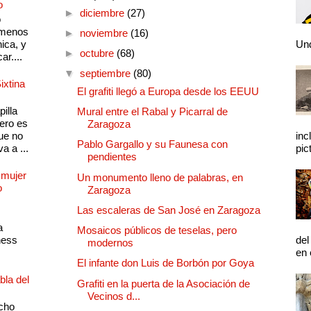
o
►
diciembre
(27)
o
 menos
►
noviembre
(16)
ica, y
Und
►
octubre
(68)
ar....
▼
septiembre
(80)
ixtina
El grafiti llegó a Europa desde los EEUU
illa
Mural entre el Rabal y Picarral de
pero es
Zaragoza
ue no
inc
Pablo Gargallo y su Faunesa con
a a ...
pic
pendientes
 mujer
Un monumento lleno de palabras, en
o
Zaragoza
Las escaleras de San José en Zaragoza
a
Mosaicos públicos de teselas, pero
ness
del
modernos
en 
El infante don Luis de Borbón por Goya
bla del
Grafiti en la puerta de la Asociación de
Vecinos d...
cho