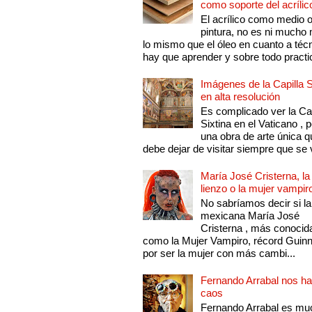
como soporte del acrílic
El acrílico como medio 
pintura, no es ni mucho
lo mismo que el óleo en cuanto a técn
hay que aprender y sobre todo practic
Imágenes de la Capilla S
en alta resolución
Es complicado ver la Cap
Sixtina en el Vaticano , 
una obra de arte única q
debe dejar de visitar siempre que se v
María José Cristerna, la
lienzo o la mujer vampir
No sabríamos decir si la
mexicana María José
Cristerna , más conocid
como la Mujer Vampiro, récord Guin
por ser la mujer con más cambi...
Fernando Arrabal nos ha
caos
Fernando Arrabal es mu