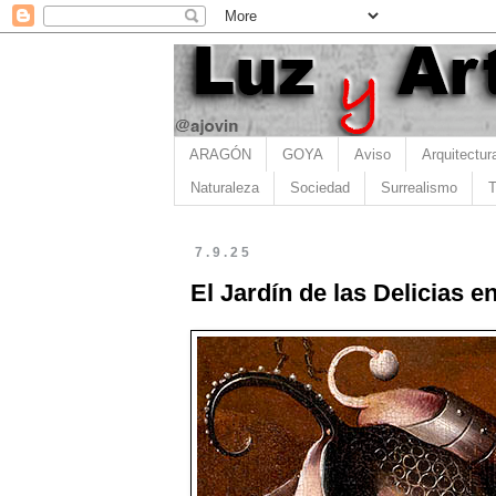
ARAGÓN
GOYA
Aviso
Arquitectur
Naturaleza
Sociedad
Surrealismo
T
7.9.25
El Jardín de las Delicias 