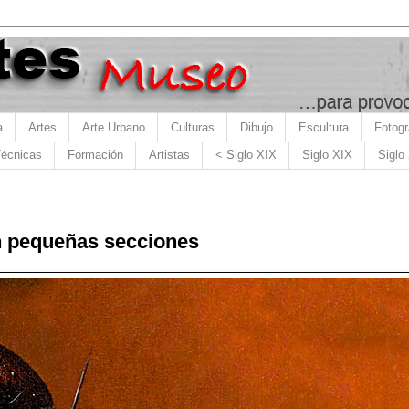
a
Artes
Arte Urbano
Culturas
Dibujo
Escultura
Fotogr
écnicas
Formación
Artistas
< Siglo XIX
Siglo XIX
Siglo
en pequeñas secciones