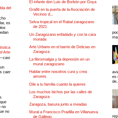
El infante don Luis de Borbón por Goya
bla del
Grafiti en la puerta de la Asociación de
Vecinos d...
cho
Selva tropical en el Rabal zaragozano
lar, es
de 2021
plos
quedan
pod
Un Zaragozano enfadado y con la cara
mal
morada
Arte Urbano en el barrio de Delicias en
ística
Zaragoza
el Arte
 —casi
La fibromialgia y la depresión en un
s
mural zaragozano
 un
Hablar entre nosotros cura y crea
as caer
avi
amores
es 
de.
Dile a tu familia cuanto la quieres
Los muchos bichos por las calles de
Zaragoza
s
 que
Zaragoza, basura junto a meadas
e no
que no
Mural a Francisco Pradilla en Villanueva
rep
de Gállego