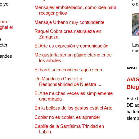
e yo
o d
Mensajes embotellados, como idea para
recoger gritos
Torre
Mensaje Urbano muy contundente
ghel el
Raquel Cobra crea naturaleza en
Zaragoza
e
eter
Las
El Arte es expresión y comunicación
sus
Me gustaría ser un pájaro eterno entre
randes
los árboles
AVISO
El barro seco contiene agua seca
Un Mundo en Crisis: La
AVIS
Responsabilidad de Nuestra ...
Blog
El Arte muchas veces es simplemente
Este b
una mirada
DE ac
En la belleza de los gestos está el Arte
ha ten
Copiar no es copiar, es aprender
siempr
Capilla de la Santísima Trinidad en
Lublin