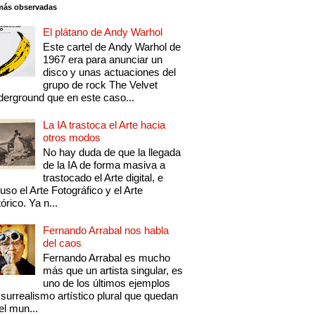
más observadas
El plátano de Andy Warhol
Este cartel de Andy Warhol de
1967 era para anunciar un
disco y unas actuaciones del
grupo de rock The Velvet
erground que en este caso...
La IA trastoca el Arte hacia
otros modos
No hay duda de que la llegada
de la IA de forma masiva a
trastocado el Arte digital, e
luso el Arte Fotográfico y el Arte
tórico. Ya n...
Fernando Arrabal nos habla
del caos
Fernando Arrabal es mucho
más que un artista singular, es
uno de los últimos ejemplos
 surrealismo artístico plural que quedan
el mun...