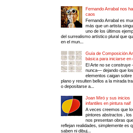
Fernando Arrabal nos ha
caos
Fernando Arrabal es mu
más que un artista singu
uno de los últimos ejem
del surrealismo artístico plural que 
en el mun...
Guía de Composición Art
básica para iniciarse en 
El Arte no se construye
nunca— dejando que lo
elementos caigan sobre
plano y resulten bellos a la mirada tr
o depositarse a...
Joan Miró y sus inicios
infantiles en pintura naif
A veces creemos que lo
pintores abstractos , los
nos presentan obras qu
reflejan realidades, simplemente es 
saben ni dibuj...