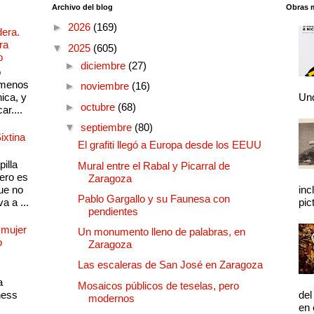
Archivo del blog
Obras 
►
2026
(169)
dera.
ra
▼
2025
(605)
o
►
diciembre
(27)
o
 menos
►
noviembre
(16)
ica, y
Und
►
octubre
(68)
ar....
▼
septiembre
(80)
ixtina
El grafiti llegó a Europa desde los EEUU
illa
Mural entre el Rabal y Picarral de
pero es
Zaragoza
ue no
inc
Pablo Gargallo y su Faunesa con
a a ...
pic
pendientes
 mujer
Un monumento lleno de palabras, en
o
Zaragoza
Las escaleras de San José en Zaragoza
a
Mosaicos públicos de teselas, pero
ness
del
modernos
en 