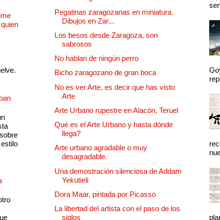
sen
Pegatinas zaragozanas en miniatura.
Dime
Dibujos en Zar...
 quien
Los besos desde Zaragoza, son
sabrosos
No hablan de ningún perro
uelve.
Goy
Bicho zaragozano de gran boca
rep
No es ver Arte, es decir que has visto
Arte
Joan
Arte Urbano rupestre en Alacón, Teruel
un
Qué es el Arte Urbano y hasta dónde
sta
llega?
 sobre
estilo
rec
Arte urbano agradable o muy
nue
desagradable.
Una demostración silenciosa de Addam
Yekutieli
a
Dora Maar, pintada por Picasso
otro
La libertad del artista con el paso de los
que
siglos
pla