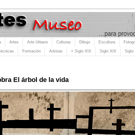
a
Artes
Arte Urbano
Culturas
Dibujo
Escultura
Fotogr
écnicas
Formación
Artistas
< Siglo XIX
Siglo XIX
Siglo
bra El árbol de la vida