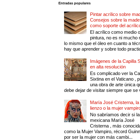
Entradas populares
Pintar acrílico sobre ma
Consejos sobre la made
como soporte del acrílic
El acrílico como medio 
pintura, no es ni mucho
lo mismo que el óleo en cuanto a técn
hay que aprender y sobre todo practic
Imágenes de la Capilla S
en alta resolución
Es complicado ver la Cap
Sixtina en el Vaticano , 
una obra de arte única q
debe dejar de visitar siempre que se v
María José Cristerna, la
lienzo o la mujer vampir
No sabríamos decir si la
mexicana María José
Cristerna , más conocid
como la Mujer Vampiro, récord Guin
por ser la mujer con más cambi...