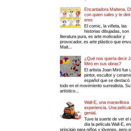
Encantadora Maitena. 
con quien sales y te diré
eres
El comic, la viñeta, las
historias dibujadas, son
literatura pura, es arte motivador y
provocador, es arte plástico que env
Mait...
¿Qué nos quería decir 
Miró en sus obras?
El artista Joan Miró fue 
pintor, escultor y cerami
español que se destacó
todo en el movimiento surrealista. Su 
artístico...
Wall-E, una maravillosa
experiencia. Una películ
genial.
Tuve la suerte de ver el 
día la película Wall-E, en
principio para niños y jóvenes, pero 