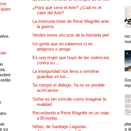
Dime
¿Para qué sirve el Arte? ¿Cúal es el
 quien
valor del Arte?
La memoria triste de René Magritte ante
la guerra
Verdes tonos oscuros de la húmeda piel
uelve.
rec
nue
Un gorila que no sabemos si es
peligroso o amigo
Joan
Es una mujer que huye de las violencias
contra su ...
un
sta
La inseguridad nos lleva a sembrar
 sobre
guardias en los...
estilo
Goy
Se rompió el diálogo. Ya no es posible
rep
acercarnos
Soñar es tan sencillo como imaginar la
a
realidad
Recordando a René Magritte en un viaje
otro
a Bruselas
que
pla
Niñas, de Santiago Lagunas.
e yo
o d