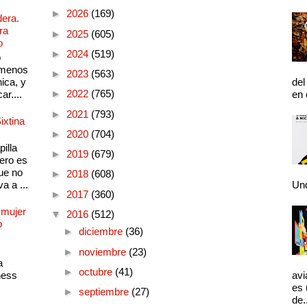
►
2026
(169)
dera.
ra
►
2025
(605)
o
►
2024
(519)
o
 menos
►
2023
(563)
ica, y
del
►
2022
(765)
ar....
en 
►
2021
(793)
ixtina
►
2020
(704)
illa
►
2019
(679)
pero es
ue no
►
2018
(608)
a a ...
Und
►
2017
(360)
 mujer
▼
2016
(512)
o
►
diciembre
(36)
►
noviembre
(23)
a
►
octubre
(41)
ness
avi
es 
►
septiembre
(27)
de.