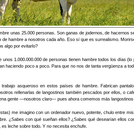
mbre unas 25.000 personas. Son ganas de jodernos, de hacernos se
 de hambre a nosotros cada año. Eso sí que es surrealismo. Morir
 algo por evitarlo?
 unos 1.000.000.000 de personas tienen hambre todos los días (l
van haciendo poco a poco. Para que no nos de tanta vergüenza a to
 trabajo asqueroso en estos países de hambre. Fabrican pantalo
sotros rellenarlas de langostinos también pescados por ellos, o caf
ena gente —nosotros claro— pues ahora comemos más langostinos pa
alistas) me imagino con un ordenador nuevo, potente, chulo entre 
bre. ¿Sabes con qué sueñan ellos? ¿Sabes qué desearían ellos co
, es leche sobre todo. Y no necesita enchufe.