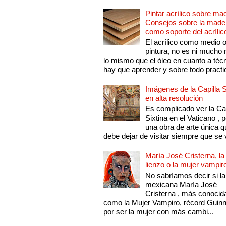
Pintar acrílico sobre ma
Consejos sobre la made
como soporte del acrílic
El acrílico como medio 
pintura, no es ni mucho
lo mismo que el óleo en cuanto a técn
hay que aprender y sobre todo practic
Imágenes de la Capilla S
en alta resolución
Es complicado ver la Cap
Sixtina en el Vaticano , 
una obra de arte única q
debe dejar de visitar siempre que se v
María José Cristerna, la
lienzo o la mujer vampir
No sabríamos decir si la
mexicana María José
Cristerna , más conocid
como la Mujer Vampiro, récord Guin
por ser la mujer con más cambi...