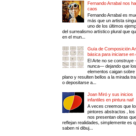
Fernando Arrabal nos ha
caos
Fernando Arrabal es mu
más que un artista singu
uno de los últimos ejem
del surrealismo artístico plural que 
en el mun...
Guía de Composición Art
básica para iniciarse en 
El Arte no se construye
nunca— dejando que lo
elementos caigan sobre
plano y resulten bellos a la mirada tr
o depositarse a...
Joan Miró y sus inicios
infantiles en pintura naif
A veces creemos que lo
pintores abstractos , los
nos presentan obras qu
reflejan realidades, simplemente es 
saben ni dibuj...