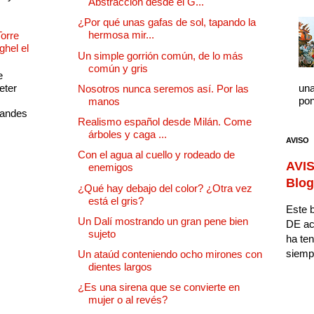
Abstracción desde el G...
¿Por qué unas gafas de sol, tapando la
hermosa mir...
Torre
ghel el
Un simple gorrión común, de lo más
común y gris
e
eter
una
Nosotros nunca seremos así. Por las
pon
manos
randes
Realismo español desde Milán. Come
árboles y caga ...
AVISO
Con el agua al cuello y rodeado de
AVIS
enemigos
Blog
¿Qué hay debajo del color? ¿Otra vez
está el gris?
Este b
Un Dalí mostrando un gran pene bien
DE ac
sujeto
ha ten
siempr
Un ataúd conteniendo ocho mirones con
dientes largos
¿Es una sirena que se convierte en
mujer o al revés?