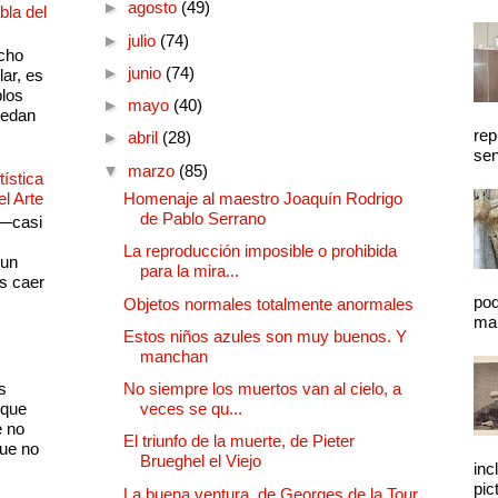
►
agosto
(49)
bla del
►
julio
(74)
cho
►
junio
(74)
lar, es
plos
►
mayo
(40)
quedan
rep
►
abril
(28)
sen
▼
marzo
(85)
ística
el Arte
Homenaje al maestro Joaquín Rodrigo
de Pablo Serrano
 —casi
s
La reproducción imposible o prohibida
 un
para la mira...
as caer
pod
Objetos normales totalmente anormales
mal
Estos niños azules son muy buenos. Y
manchan
s
No siempre los muertos van al cielo, a
 que
veces se qu...
e no
El triunfo de la muerte, de Pieter
que no
Brueghel el Viejo
inc
pic
La buena ventura, de Georges de la Tour