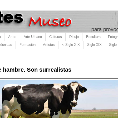
a
Artes
Arte Urbano
Culturas
Dibujo
Escultura
Fotogr
écnicas
Formación
Artistas
< Siglo XIX
Siglo XIX
Siglo
e hambre. Son surrealistas