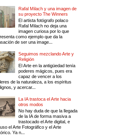
Rafal Milach y una imagen de
su proyecto The Winners
El artista fotógrafo polaco
Rafal Milach no deja una
imagen curiosa por lo que
resenta como ejemplo que da la
sación de ser una image...
Seguimos mezclando Arte y
Religión
El Arte en la antigüedad tenía
poderes mágicos, pues era
capaz de vencer a los
eres de la naturaleza, a los espíritus
ignos, y acercar...
La IA trastoca el Arte hacia
otros modos
No hay duda de que la llegada
de la IA de forma masiva a
trastocado el Arte digital, e
luso el Arte Fotográfico y el Arte
tórico. Ya n...