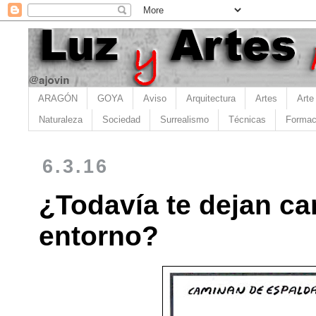
ARAGÓN
GOYA
Aviso
Arquitectura
Artes
Arte
Naturaleza
Sociedad
Surrealismo
Técnicas
Formac
6.3.16
¿Todavía te dejan ca
entorno?