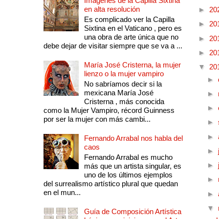
Imágenes de la Capilla Sixtina
en alta resolución
►
20
Es complicado ver la Capilla
►
20
Sixtina en el Vaticano , pero es
una obra de arte única que no
►
20
debe dejar de visitar siempre que se va a ...
►
20
María José Cristerna, la mujer
▼
20
lienzo o la mujer vampiro
►
No sabríamos decir si la
mexicana María José
►
Cristerna , más conocida
►
como la Mujer Vampiro, récord Guinness
por ser la mujer con más cambi...
►
►
Fernando Arrabal nos habla del
caos
►
Fernando Arrabal es mucho
►
más que un artista singular, es
uno de los últimos ejemplos
►
del surrealismo artístico plural que quedan
en el mun...
►
▼
Guía de Composición Artística