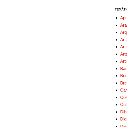
TEMÁTI
Apu
Ara
Arq
Art
Art
Art
Art
Bas
Bo
Bre
Car
Col
Cul
Dib
Digi
Dis