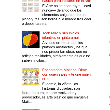
básica para iniciarse en el Arte
El Arte no se construye —casi
nunca— dejando que los
elementos caigan sobre un
plano y resulten bellos a la mirada tras caer
o depositarse a...
Joan Miró y sus inicios
infantiles en pintura naif
A veces creemos que los
pintores abstractos , los que
nos presentan obras que no
reflejan realidades, simplemente es que no
saben ni dibuj...
Encantadora Maitena. Dime
con quien sales y te diré quien
eres
El comic, la viñeta, las
historias dibujadas, son
literatura pura, es arte motivador y
provocador, es arte plástico que envuelve.
Mait...