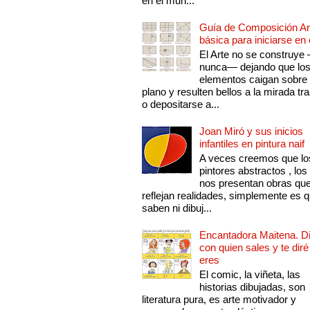
en el mun...
Guía de Composición Art
básica para iniciarse en 
El Arte no se construye
nunca— dejando que lo
elementos caigan sobre
plano y resulten bellos a la mirada tr
o depositarse a...
Joan Miró y sus inicios
infantiles en pintura naif
A veces creemos que lo
pintores abstractos , los
nos presentan obras qu
reflejan realidades, simplemente es 
saben ni dibuj...
Encantadora Maitena. 
con quien sales y te diré
eres
El comic, la viñeta, las
historias dibujadas, son
literatura pura, es arte motivador y