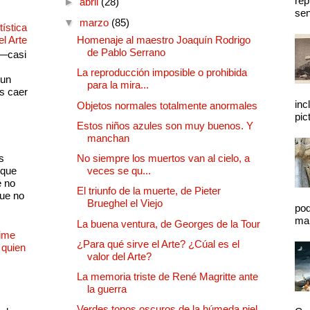
rep
►
abril
(28)
sen
▼
marzo
(85)
ística
el Arte
Homenaje al maestro Joaquín Rodrigo
de Pablo Serrano
 —casi
s
La reproducción imposible o prohibida
 un
para la mira...
as caer
inc
Objetos normales totalmente anormales
pic
Estos niños azules son muy buenos. Y
manchan
s
No siempre los muertos van al cielo, a
 que
veces se qu...
e no
El triunfo de la muerte, de Pieter
que no
Brueghel el Viejo
pod
mal
La buena ventura, de Georges de la Tour
Dime
¿Para qué sirve el Arte? ¿Cúal es el
 quien
valor del Arte?
La memoria triste de René Magritte ante
la guerra
Verdes tonos oscuros de la húmeda piel