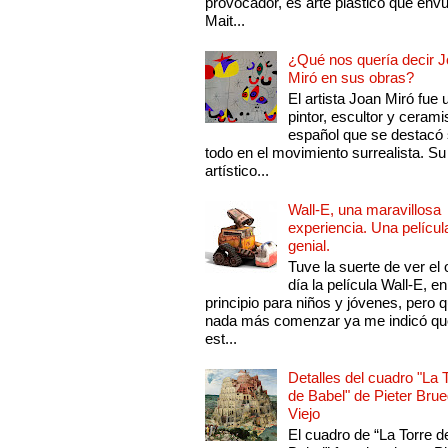
provocador, es arte plástico que env
Mait...
¿Qué nos quería decir 
Miró en sus obras?
El artista Joan Miró fue 
pintor, escultor y cerami
español que se destacó
todo en el movimiento surrealista. Su 
artístico...
Wall-E, una maravillosa
experiencia. Una películ
genial.
Tuve la suerte de ver el 
día la película Wall-E, en
principio para niños y jóvenes, pero 
nada más comenzar ya me indicó qu
est...
Detalles del cuadro "La 
de Babel" de Pieter Brue
Viejo
El cuadro de “La Torre d