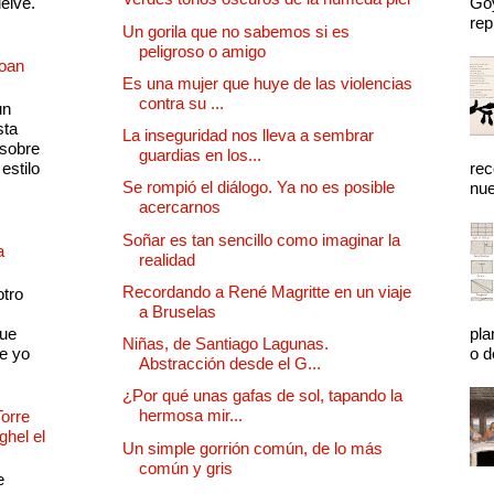
uelve.
Goy
rep
Un gorila que no sabemos si es
peligroso o amigo
Joan
Es una mujer que huye de las violencias
contra su ...
un
sta
La inseguridad nos lleva a sembrar
 sobre
guardias en los...
estilo
rec
Se rompió el diálogo. Ya no es posible
nue
acercarnos
Soñar es tan sencillo como imaginar la
a
realidad
Recordando a René Magritte en un viaje
otro
a Bruselas
que
pla
Niñas, de Santiago Lagunas.
e yo
o d
Abstracción desde el G...
¿Por qué unas gafas de sol, tapando la
hermosa mir...
Torre
ghel el
Un simple gorrión común, de lo más
común y gris
e