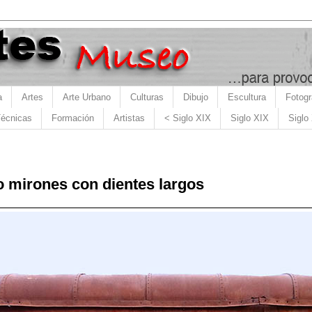
a
Artes
Arte Urbano
Culturas
Dibujo
Escultura
Fotogr
écnicas
Formación
Artistas
< Siglo XIX
Siglo XIX
Siglo
 mirones con dientes largos