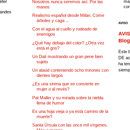
eter
mat
Nosotros nunca seremos así. Por las
con
manos
randes
Realismo español desde Milán. Come
árboles y caga ...
AVISO
Con el agua al cuello y rodeado de
AVIS
enemigos
Blog
¿Qué hay debajo del color? ¿Otra vez
está el gris?
Este b
Un Dalí mostrando un gran pene bien
DE ac
sujeto
ha ten
siempr
Un ataúd conteniendo ocho mirones con
dientes largos
¿Es una sirena que se convierte en
mujer o al revés?
Pat Maller y su mirada sobre la niebla
llena de humor
Es una hoja vieja o ya está camino de la
muerte?
Santa Úrsula con las once mil vírgenes.