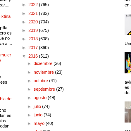
►
2022
(765)
ar....
en 
►
2021
(793)
ixtina
►
2020
(704)
illa
►
2019
(679)
pero es
ue no
►
2018
(608)
a a ...
Und
►
2017
(360)
 mujer
▼
2016
(512)
o
►
diciembre
(36)
►
noviembre
(23)
a
►
octubre
(41)
ness
avi
es 
►
septiembre
(27)
de.
►
agosto
(49)
bla del
►
julio
(74)
cho
►
junio
(74)
lar, es
plos
►
mayo
(40)
quedan