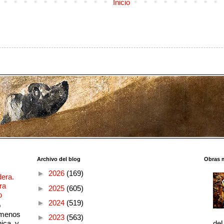
Inicio
Archivo del blog
Obras 
►
2026
(169)
dera.
ra
►
2025
(605)
o
►
2024
(519)
o
 menos
►
2023
(563)
ica, y
del