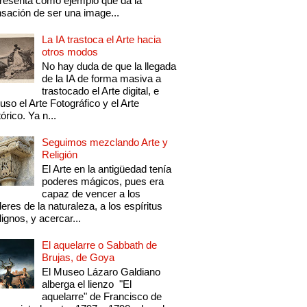
resenta como ejemplo que da la
sación de ser una image...
La IA trastoca el Arte hacia
otros modos
No hay duda de que la llegada
de la IA de forma masiva a
trastocado el Arte digital, e
luso el Arte Fotográfico y el Arte
tórico. Ya n...
Seguimos mezclando Arte y
Religión
El Arte en la antigüedad tenía
poderes mágicos, pues era
capaz de vencer a los
eres de la naturaleza, a los espíritus
ignos, y acercar...
El aquelarre o Sabbath de
Brujas, de Goya
El Museo Lázaro Galdiano
alberga el lienzo "El
aquelarre" de Francisco de