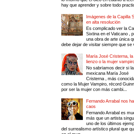
hay que aprender y sobre todo practic
Imágenes de la Capilla S
en alta resolución
Es complicado ver la Cap
Sixtina en el Vaticano , 
una obra de arte única q
debe dejar de visitar siempre que se v
María José Cristerna, la
lienzo o la mujer vampir
No sabríamos decir si la
mexicana María José
Cristerna , más conocid
como la Mujer Vampiro, récord Guin
por ser la mujer con más cambi...
Fernando Arrabal nos ha
caos
Fernando Arrabal es mu
más que un artista singu
uno de los últimos ejem
del surrealismo artístico plural que 