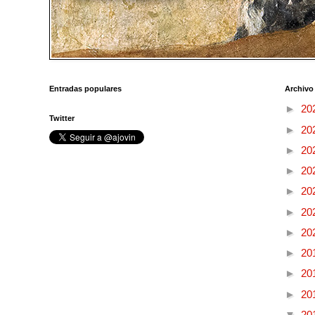
Entradas populares
Archivo
►
20
Twitter
►
20
►
20
►
20
►
20
►
20
►
20
►
20
►
20
►
20
▼
20