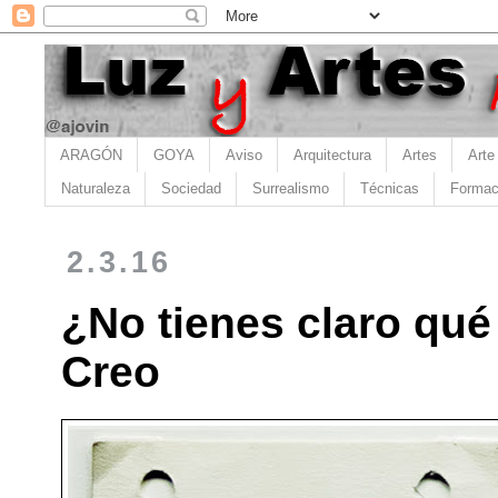
ARAGÓN
GOYA
Aviso
Arquitectura
Artes
Arte
Naturaleza
Sociedad
Surrealismo
Técnicas
Formac
2.3.16
¿No tienes claro qué
Creo